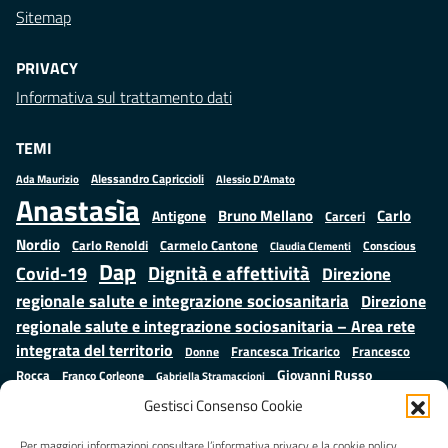
Sitemap
PRIVACY
Informativa sul trattamento dati
TEMI
Alessandro Capriccioli
Alessio D'Amato
Ada Maurizio
Anastasìa
Bruno Mellano
Carlo
Antigone
Carceri
Nordio
Carlo Renoldi
Carmelo Cantone
Conscious
Claudia Clementi
Dap
Dignità e affettività
Covid-19
Direzione
regionale salute e integrazione sociosanitaria
Direzione
regionale salute e integrazione sociosanitaria – Area rete
integrata del territorio
Francesco
Francesca Tricarico
Donne
Giovanni Russo
Rocca
Franco Corleone
Gabriella Stramaccioni
Istruzione e cultura
Lavoro e
Giuseppe Emanuele Cangemi
Gestisci Consenso Cookie
Mauro
Marta Cartabia
formazione
Luisa Regimenti
Marta Bonafoni
Per maggiori informazioni consultare l’informativa privacy e la cookie policy.