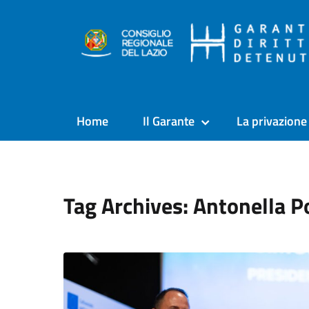
Home
Il Garante
La privazione 
Tag Archives: Antonella P