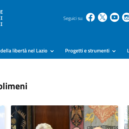
Seguici su:
della libertà nel Lazio
Progetti e strumenti
olimeni