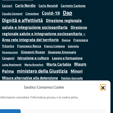
Carlo Nordio
Carlo Renoldi
Carmelo Cantone
Carceri
Dap
Covid-19
Conscious
Claudia Clementi
Dignità e affettività
Direzione regionale
salute e integrazione sociosanitaria
Direzione
regionale salute e integrazione sociosanitaria –
Area rete integrata del territorio
Francesca
Donne
Francesco Rocca
Tricarico
Franco Corleone
Gabriella
Giovanni Russo
Giuseppe Emanuele
Stramaccioni
Istruzione e cultura
Lavoro e formazione
Cangemi
Mauro
Marta Cartabia
Luisa Regimenti
Marta Bonafoni
ministero della Giustizia
Palma
Minori
Misure alternative alla detenzione
Patrizio Gonnella
Salute
Prap
Rebibbia
Regione Lazio
Roberto Monteforte
Gestisci Consenso Cookie
Samuele Ciambriello
Sergio
Sarah Grieco
Situazione in numeri
informazioni consultare l’informativa privacy e la cookie policy.
Mattarella
Stefano
Valentina Calderone
Anastasìa