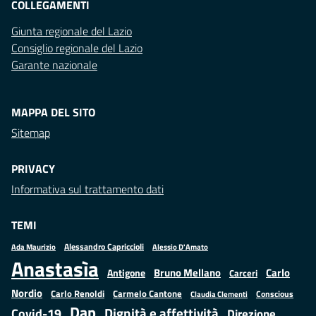
COLLEGAMENTI
Giunta regionale del Lazio
Consiglio regionale del Lazio
Garante nazionale
MAPPA DEL SITO
Sitemap
PRIVACY
Informativa sul trattamento dati
TEMI
Alessandro Capriccioli
Alessio D'Amato
Ada Maurizio
Anastasìa
Bruno Mellano
Carlo
Antigone
Carceri
Nordio
Carlo Renoldi
Carmelo Cantone
Conscious
Claudia Clementi
Dap
Dignità e affettività
Covid-19
Direzione