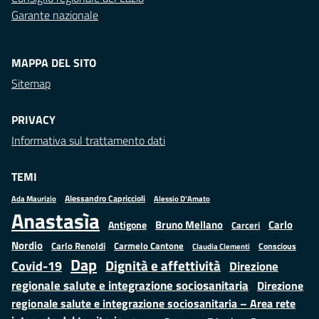
Garante nazionale
MAPPA DEL SITO
Sitemap
PRIVACY
Informativa sul trattamento dati
TEMI
Alessandro Capriccioli
Alessio D'Amato
Ada Maurizio
Anastasìa
Bruno Mellano
Carlo
Antigone
Carceri
Nordio
Carlo Renoldi
Carmelo Cantone
Conscious
Claudia Clementi
Dap
Dignità e affettività
Covid-19
Direzione
regionale salute e integrazione sociosanitaria
Direzione
regionale salute e integrazione sociosanitaria – Area rete