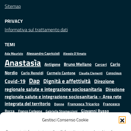
Sitemap
PRIVACY
Informativa sul trattamento dati
TEMI
Alessandro Capriccioli
Alessio D'Amato
Ada Maurizio
Anastasìa
Bruno Mellano
Carlo
Antigone
Carceri
Nordio
Carlo Renoldi
Carmelo Cantone
Conscious
Claudia Clementi
Dap
Dignità e affettività
Covid-19
Direzione
regionale salute e integrazione sociosanitaria
Direzione
regionale salute e integrazione sociosanitaria – Area rete
integrata del territorio
Francesco
Francesca Tricarico
Donne
Giovanni Russo
Rocca
Franco Corleone
Gabriella Stramaccioni
Istruzione e cultura
Lavoro e
Giuseppe Emanuele Cangemi
Gestisci Consenso Cookie
Mauro
Marta Cartabia
formazione
Luisa Regimenti
Marta Bonafoni