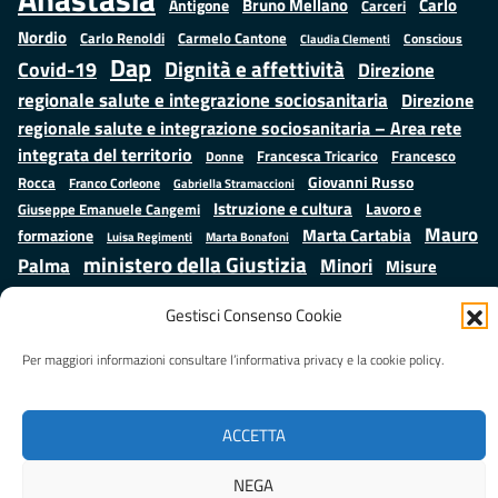
Bruno Mellano
Carlo
Antigone
Carceri
Nordio
Carlo Renoldi
Carmelo Cantone
Conscious
Claudia Clementi
Dap
Dignità e affettività
Covid-19
Direzione
regionale salute e integrazione sociosanitaria
Direzione
regionale salute e integrazione sociosanitaria – Area rete
integrata del territorio
Francesco
Francesca Tricarico
Donne
Giovanni Russo
Rocca
Franco Corleone
Gabriella Stramaccioni
Istruzione e cultura
Lavoro e
Giuseppe Emanuele Cangemi
Mauro
Marta Cartabia
formazione
Luisa Regimenti
Marta Bonafoni
ministero della Giustizia
Palma
Minori
Misure
alternative alla detenzione
Prap
Patrizio Gonnella
Rebibbia
Gestisci Consenso Cookie
Salute
Samuele Ciambriello
Regione Lazio
Roberto Monteforte
Situazione in numeri
Sergio Mattarella
Sarah Grieco
Per maggiori informazioni consultare l’informativa privacy e la cookie policy.
Valentina Calderone
Stefano Anastasìa
ACCETTA
Realizzato da
LAZIOcrea
NEGA