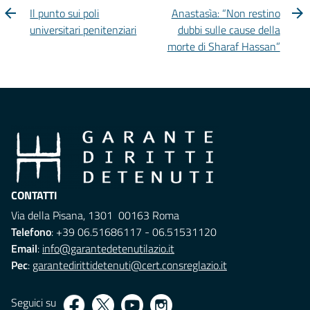
Il punto sui poli
Anastasìa: “Non restino
universitari penitenziari
dubbi sulle cause della
morte di Sharaf Hassan”
CONTATTI
Via della Pisana, 1301 00163 Roma
Telefono
: +39 06.51686117 - 06.51531120
Email
:
info@garantedetenutilazio.it
Pec
:
garantedirittidetenuti@cert.consreglazio.it
Seguici su