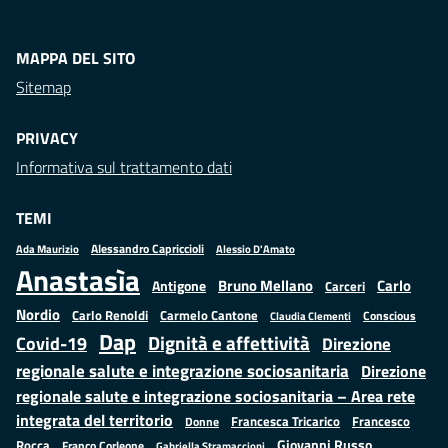
MAPPA DEL SITO
Sitemap
PRIVACY
Informativa sul trattamento dati
TEMI
Alessandro Capriccioli
Alessio D'Amato
Ada Maurizio
Anastasìa
Bruno Mellano
Carlo
Antigone
Carceri
Nordio
Carlo Renoldi
Carmelo Cantone
Conscious
Claudia Clementi
Dap
Dignità e affettività
Covid-19
Direzione
regionale salute e integrazione sociosanitaria
Direzione
regionale salute e integrazione sociosanitaria – Area rete
integrata del territorio
Francesco
Francesca Tricarico
Donne
Giovanni Russo
Rocca
Franco Corleone
Gabriella Stramaccioni