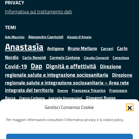
PRIVACY
Informativa sul trattamento dati
TEMI
Alessandro Capriccioli
Alessio D'Amato
Ada Maurizio
Anastasìa
Bruno Mellano
Carlo
Antigone
Carceri
Nordio
Carlo Renoldi
Carmelo Cantone
Conscious
Claudia Clementi
Dap
Dignità e affettività
Covid-19
Direzione
regionale salute e integrazione sociosanitaria
Direzione
regionale salute e integrazione sociosanitaria – Area rete
integrata del territorio
Francesco
Francesca Tricarico
Donne
Giovanni Russo
Rocca
Franco Corleone
Gabriella Stramaccioni
Istruzione e cultura
Lavoro e
Giuseppe Emanuele Cangemi
Gestisci Consenso Cookie
Mauro
Marta Cartabia
formazione
Luisa Regimenti
Marta Bonafoni
ministero della Giustizia
Per maggiori informazioni consultare l’informativa privacy e la cookie policy.
Palma
Minori
Misure
alternative alla detenzione
Prap
Patrizio Gonnella
Rebibbia
Salute
Samuele Ciambriello
Regione Lazio
Roberto Monteforte