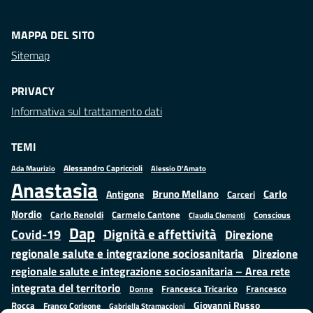
MAPPA DEL SITO
Sitemap
PRIVACY
Informativa sul trattamento dati
TEMI
Alessandro Capriccioli
Alessio D'Amato
Ada Maurizio
Anastasìa
Bruno Mellano
Carlo
Antigone
Carceri
Nordio
Carlo Renoldi
Carmelo Cantone
Conscious
Claudia Clementi
Dap
Dignità e affettività
Covid-19
Direzione
regionale salute e integrazione sociosanitaria
Direzione
regionale salute e integrazione sociosanitaria – Area rete
integrata del territorio
Francesco
Francesca Tricarico
Donne
Giovanni Russo
Rocca
Franco Corleone
Gabriella Stramaccioni