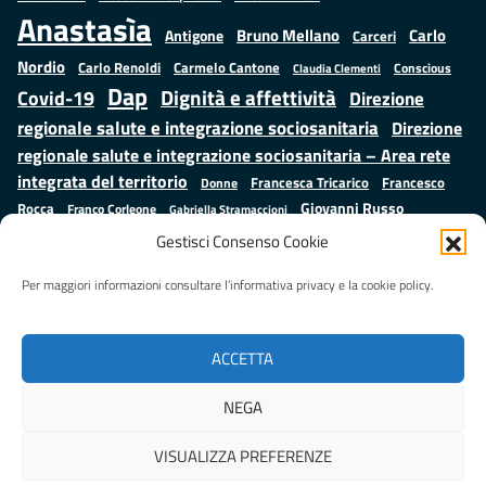
Anastasìa
Bruno Mellano
Carlo
Antigone
Carceri
Nordio
Carlo Renoldi
Carmelo Cantone
Conscious
Claudia Clementi
Dap
Dignità e affettività
Covid-19
Direzione
regionale salute e integrazione sociosanitaria
Direzione
regionale salute e integrazione sociosanitaria – Area rete
integrata del territorio
Francesco
Francesca Tricarico
Donne
Giovanni Russo
Rocca
Franco Corleone
Gabriella Stramaccioni
Istruzione e cultura
Lavoro e
Giuseppe Emanuele Cangemi
Gestisci Consenso Cookie
Mauro
Marta Cartabia
formazione
Luisa Regimenti
Marta Bonafoni
ministero della Giustizia
Per maggiori informazioni consultare l’informativa privacy e la cookie policy.
Palma
Minori
Misure
alternative alla detenzione
Prap
Patrizio Gonnella
Rebibbia
Salute
Samuele Ciambriello
Regione Lazio
Roberto Monteforte
ACCETTA
Situazione in numeri
Sergio Mattarella
Sarah Grieco
Valentina Calderone
NEGA
Stefano Anastasìa
VISUALIZZA PREFERENZE