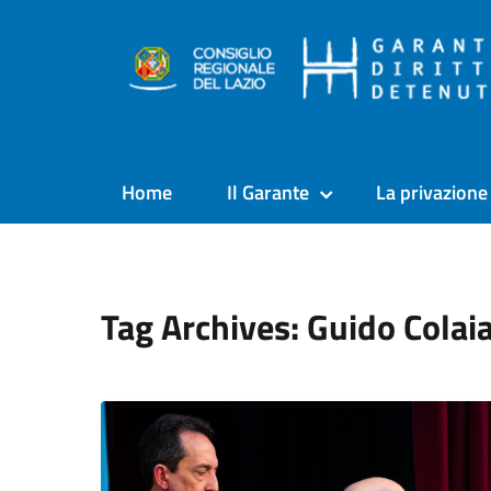
Home
Il Garante
La privazione 
Tag Archives: Guido Colai