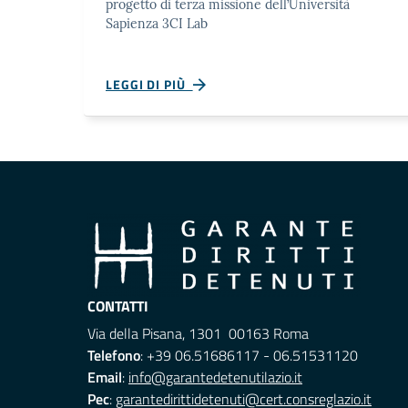
progetto di terza missione dell’Università
Sapienza 3CI Lab
LEGGI DI PIÙ
CONTATTI
Via della Pisana, 1301 00163 Roma
Telefono
: +39 06.51686117 - 06.51531120
Email
:
info@garantedetenutilazio.it
Pec
:
garantedirittidetenuti@cert.consreglazio.it