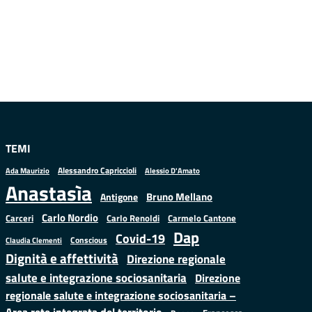
TEMI
Alessandro Capriccioli
Alessio D'Amato
Ada Maurizio
Anastasìa
Bruno Mellano
Antigone
Carlo Nordio
Carlo Renoldi
Carmelo Cantone
Carceri
Dap
Covid-19
Conscious
Claudia Clementi
Dignità e affettività
Direzione regionale
salute e integrazione sociosanitaria
Direzione
regionale salute e integrazione sociosanitaria –
Area rete integrata del territorio