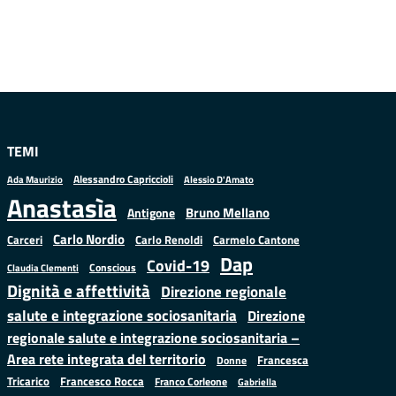
TEMI
Alessandro Capriccioli
Alessio D'Amato
Ada Maurizio
Anastasìa
Bruno Mellano
Antigone
Carlo Nordio
Carlo Renoldi
Carmelo Cantone
Carceri
Dap
Covid-19
Conscious
Claudia Clementi
Dignità e affettività
Direzione regionale
salute e integrazione sociosanitaria
Direzione
regionale salute e integrazione sociosanitaria –
Area rete integrata del territorio
Francesca
Donne
Francesco Rocca
Tricarico
Franco Corleone
Gabriella