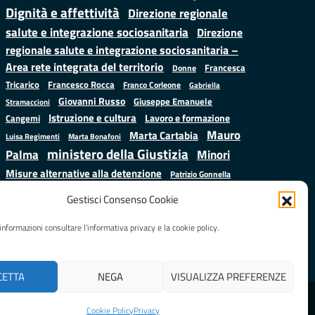
Dignità e affettività
Direzione regionale
salute e integrazione sociosanitaria
Direzione
regionale salute e integrazione sociosanitaria –
Area rete integrata del territorio
Francesca
Donne
Francesco Rocca
Tricarico
Franco Corleone
Gabriella
Giovanni Russo
Giuseppe Emanuele
Stramaccioni
Istruzione e cultura
Lavoro e formazione
Cangemi
Mauro
Marta Cartabia
Luisa Regimenti
Marta Bonafoni
ministero della Giustizia
Palma
Minori
Misure alternative alla detenzione
Patrizio Gonnella
Salute
Prap
Rebibbia
Regione Lazio
Roberto Monteforte
Gestisci Consenso Cookie
Samuele Ciambriello
Sergio
Sarah Grieco
Situazione in numeri
informazioni consultare l’informativa privacy e la cookie policy.
Mattarella
Stefano
Valentina Calderone
Anastasìa
CETTA
NEGA
VISUALIZZA PREFERENZE
Realizzato da
LAZIOcrea
Cookie Policy
Privacy