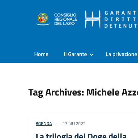
Home
Il Garante
La privazione 
Tag Archives: Michele Azz
AGENDA
13 GIU 2022
La trilogia del Doge della