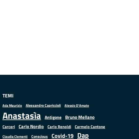
TEMI
Alessandro Capriccioli
Alessio D'Amato
Ada Maurizio
Anastasìa
Bruno Mellano
Antigone
Carlo Nordio
Carlo Renoldi
Carmelo Cantone
Carceri
Dap
Covid-19
Conscious
Claudia Clementi