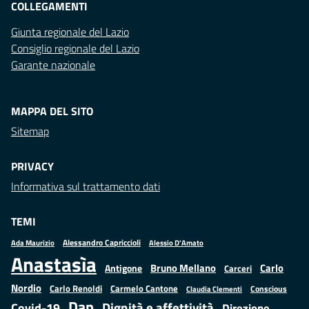
COLLEGAMENTI
Giunta regionale del Lazio
Consiglio regionale del Lazio
Garante nazionale
MAPPA DEL SITO
Sitemap
PRIVACY
Informativa sul trattamento dati
TEMI
Alessandro Capriccioli
Alessio D'Amato
Ada Maurizio
Anastasìa
Bruno Mellano
Carlo
Antigone
Carceri
Nordio
Carlo Renoldi
Carmelo Cantone
Conscious
Claudia Clementi
Dap
Dignità e affettività
Covid-19
Direzione