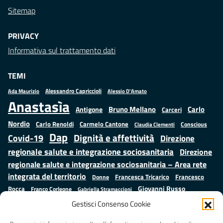
Sitemap
PRIVACY
Informativa sul trattamento dati
TEMI
Alessandro Capriccioli
Alessio D'Amato
Ada Maurizio
Anastasìa
Bruno Mellano
Carlo
Antigone
Carceri
Nordio
Carlo Renoldi
Carmelo Cantone
Conscious
Claudia Clementi
Dap
Dignità e affettività
Covid-19
Direzione
regionale salute e integrazione sociosanitaria
Direzione
regionale salute e integrazione sociosanitaria – Area rete
integrata del territorio
Francesco
Francesca Tricarico
Donne
Giovanni Russo
Rocca
Franco Corleone
Gabriella Stramaccioni
Istruzione e cultura
Lavoro e
Giuseppe Emanuele Cangemi
Gestisci Consenso Cookie
Mauro
Marta Cartabia
formazione
Luisa Regimenti
Marta Bonafoni