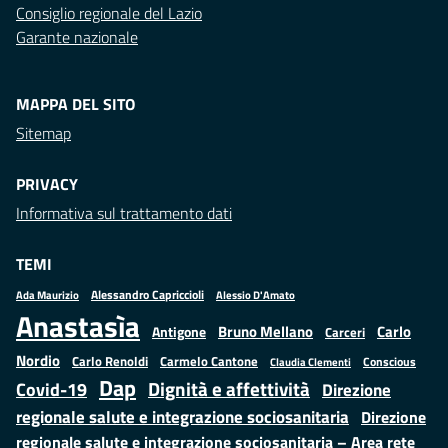
Consiglio regionale del Lazio
Garante nazionale
MAPPA DEL SITO
Sitemap
PRIVACY
Informativa sul trattamento dati
TEMI
Alessandro Capriccioli
Alessio D'Amato
Ada Maurizio
Anastasìa
Bruno Mellano
Carlo
Antigone
Carceri
Nordio
Carlo Renoldi
Carmelo Cantone
Conscious
Claudia Clementi
Dap
Dignità e affettività
Covid-19
Direzione
regionale salute e integrazione sociosanitaria
Direzione
regionale salute e integrazione sociosanitaria – Area rete