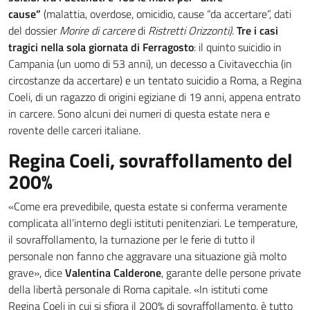
cause”
(malattia, overdose, omicidio, cause “da accertare”, dati
del dossier
Morire di carcere
di
Ristretti Orizzonti).
Tre i casi
tragici nella sola giornata di Ferragosto
: il quinto suicidio in
Campania (un uomo di 53 anni), un decesso a Civitavecchia (in
circostanze da accertare) e un tentato suicidio a Roma, a Regina
Coeli, di un ragazzo di origini egiziane di 19 anni, appena entrato
in carcere. Sono alcuni dei numeri di questa estate nera e
rovente delle carceri italiane.
Regina Coeli, sovraffollamento del
200%
«Come era prevedibile, questa estate si conferma veramente
complicata all’interno degli istituti penitenziari. Le temperature,
il sovraffollamento, la turnazione per le ferie di tutto il
personale non fanno che aggravare una situazione già molto
grave», dice
Valentina Calderone
, garante delle persone private
della libertà personale di Roma capitale. «In istituti come
Regina Coeli in cui si sfiora il 200% di sovraffollamento, è tutto