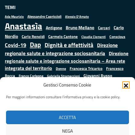
TEMI
Alessandro Capriccioli
Alessio D'Amato
Ada Maurizio
Anastasìa
Bruno Mellano
Carlo
Antigone
Carceri
Nordio
Carlo Renoldi
Carmelo Cantone
Conscious
Claudia Clementi
Dap
Dignità e affettività
Covid-19
Direzione
regionale salute e integrazione sociosanitaria
Direzione
regionale salute e integrazione sociosanitaria – Area rete
integrata del territorio
Francesco
Francesca Tricarico
Donne
Giovanni Russo
Rocca
Franco Corleone
Gabriella Stramaccioni
Istruzione e cultura
Lavoro e
Giuseppe Emanuele Cangemi
Gestisci Consenso Cookie
Mauro
Marta Cartabia
formazione
Luisa Regimenti
Marta Bonafoni
ministero della Giustizia
Per maggiori informazioni consultare l’informativa privacy e la cookie policy.
Palma
Minori
Misure
alternative alla detenzione
Prap
Patrizio Gonnella
Rebibbia
Salute
Samuele Ciambriello
Regione Lazio
Roberto Monteforte
ACCETTA
Situazione in numeri
Sergio Mattarella
Sarah Grieco
Valentina Calderone
NEGA
Stefano Anastasìa