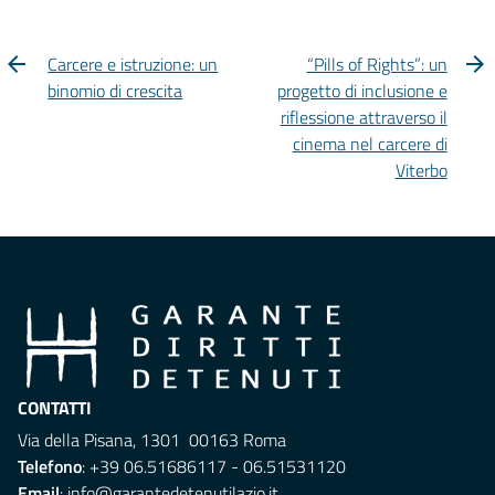
Carcere e istruzione: un
“Pills of Rights”: un
binomio di crescita
progetto di inclusione e
riflessione attraverso il
cinema nel carcere di
Viterbo
CONTATTI
Via della Pisana, 1301 00163 Roma
Telefono
: +39 06.51686117 - 06.51531120
Email
:
info@garantedetenutilazio.it