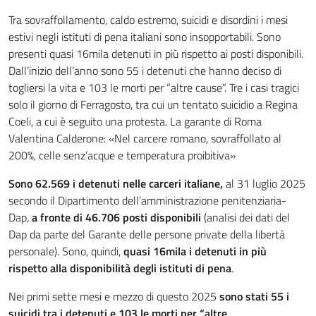
Tra sovraffollamento, caldo estremo, suicidi e disordini i mesi
estivi negli istituti di pena italiani sono insopportabili. Sono
presenti quasi 16mila detenuti in più rispetto ai posti disponibili.
Dall’inizio dell’anno sono 55 i detenuti che hanno deciso di
togliersi la vita e 103 le morti per “altre cause”. Tre i casi tragici
solo il giorno di Ferragosto, tra cui un tentato suicidio a Regina
Coeli, a cui è seguito una protesta. La garante di Roma
Valentina Calderone: «Nel carcere romano, sovraffollato al
200%, celle senz’acque e temperatura proibitiva»
Sono 62.569 i detenuti nelle carceri italiane,
al 31 luglio 2025
secondo il Dipartimento dell’amministrazione penitenziaria-
Dap,
a fronte di 46.706 posti disponibili
(analisi dei dati del
Dap da parte del Garante delle persone private della libertà
personale). Sono, quindi,
quasi 16mila i detenuti in più
rispetto alla disponibilità degli istituti di pena
.
Nei primi sette mesi e mezzo di questo 2025
sono stati 55 i
suicidi tra i detenuti e 103 le morti per “altre