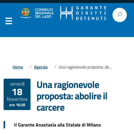
Home
Agenda
Una ragionevole proposta: abolire il carcere
Una ragionevole
venerdì
18
proposta: abolire il
Novembre
carcere
ore 16:30
Il Garante Anastasìa alla Statale di Milano