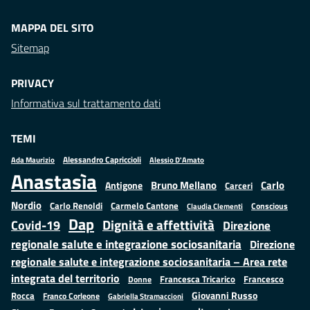
MAPPA DEL SITO
Sitemap
PRIVACY
Informativa sul trattamento dati
TEMI
Alessandro Capriccioli
Alessio D'Amato
Ada Maurizio
Anastasìa
Bruno Mellano
Carlo
Antigone
Carceri
Nordio
Carlo Renoldi
Carmelo Cantone
Conscious
Claudia Clementi
Dap
Dignità e affettività
Covid-19
Direzione
regionale salute e integrazione sociosanitaria
Direzione
regionale salute e integrazione sociosanitaria – Area rete
integrata del territorio
Francesco
Francesca Tricarico
Donne
Giovanni Russo
Rocca
Franco Corleone
Gabriella Stramaccioni