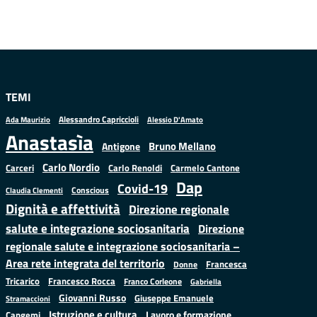
TEMI
Alessandro Capriccioli
Alessio D'Amato
Ada Maurizio
Anastasìa
Bruno Mellano
Antigone
Carlo Nordio
Carlo Renoldi
Carmelo Cantone
Carceri
Dap
Covid-19
Conscious
Claudia Clementi
Dignità e affettività
Direzione regionale
salute e integrazione sociosanitaria
Direzione
regionale salute e integrazione sociosanitaria –
Area rete integrata del territorio
Francesca
Donne
Francesco Rocca
Tricarico
Franco Corleone
Gabriella
Giovanni Russo
Giuseppe Emanuele
Stramaccioni
Istruzione e cultura
Lavoro e formazione
Cangemi