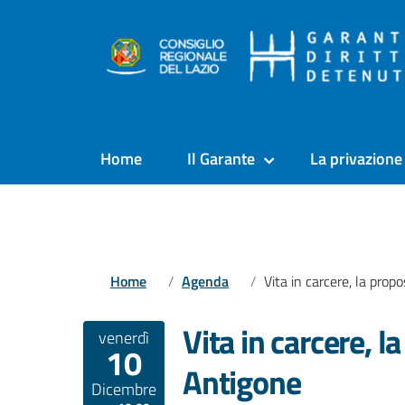
Home
Il Garante
La privazione 
Home
Agenda
Vita in carcere, la proposta di riforma di Antigo
Vita in carcere, l
venerdì
10
Antigone
Dicembre