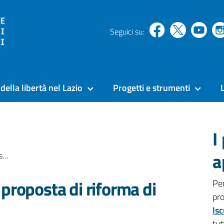
Seguici su:
della libertà nel Lazio
Progetti e strumenti
I
a
ne
a proposta di riforma di
Pe
pr
Isc
tut