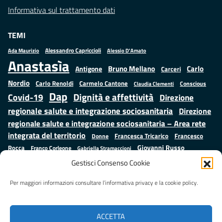
Informativa sul trattamento dati
TEMI
Alessandro Capriccioli
Alessio D'Amato
Ada Maurizio
Anastasìa
Bruno Mellano
Carlo
Antigone
Carceri
Nordio
Carlo Renoldi
Carmelo Cantone
Conscious
Claudia Clementi
Dap
Dignità e affettività
Covid-19
Direzione
regionale salute e integrazione sociosanitaria
Direzione
regionale salute e integrazione sociosanitaria – Area rete
integrata del territorio
Francesco
Francesca Tricarico
Donne
Giovanni Russo
Rocca
Franco Corleone
Gabriella Stramaccioni
Istruzione e cultura
Lavoro e
Giuseppe Emanuele Cangemi
Gestisci Consenso Cookie
Mauro
Marta Cartabia
formazione
Luisa Regimenti
Marta Bonafoni
ministero della Giustizia
Per maggiori informazioni consultare l’informativa privacy e la cookie policy.
Palma
Minori
Misure
alternative alla detenzione
Prap
Patrizio Gonnella
Rebibbia
Salute
Samuele Ciambriello
Regione Lazio
Roberto Monteforte
ACCETTA