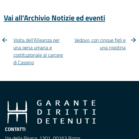
Vai all'Archivio Notizie ed eventi
Visita dell’Alleanza per
Vedovo, con cinque figli e
una pena umana e
una nipotina
costituzionale al carcere
di Cassino
CONTATTI
Via della Pisana, 1301 00163 Roma