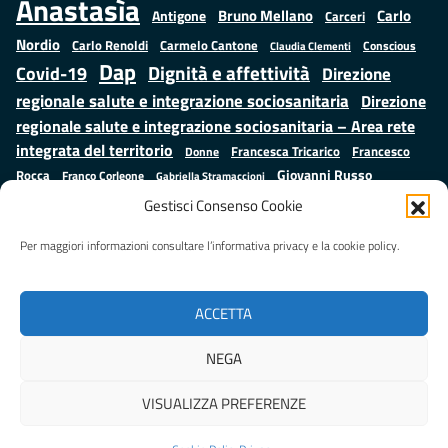
Anastasìa
Bruno Mellano
Carlo
Antigone
Carceri
Nordio
Carlo Renoldi
Carmelo Cantone
Conscious
Claudia Clementi
Dap
Dignità e affettività
Covid-19
Direzione
regionale salute e integrazione sociosanitaria
Direzione
regionale salute e integrazione sociosanitaria – Area rete
integrata del territorio
Francesco
Francesca Tricarico
Donne
Giovanni Russo
Rocca
Franco Corleone
Gabriella Stramaccioni
Istruzione e cultura
Lavoro e
Giuseppe Emanuele Cangemi
Gestisci Consenso Cookie
Mauro
Marta Cartabia
formazione
Luisa Regimenti
Marta Bonafoni
ministero della Giustizia
Per maggiori informazioni consultare l’informativa privacy e la cookie policy.
Palma
Minori
Misure
alternative alla detenzione
Prap
Patrizio Gonnella
Rebibbia
Salute
Samuele Ciambriello
Regione Lazio
Roberto Monteforte
ACCETTA
Situazione in numeri
Sergio Mattarella
Sarah Grieco
Valentina Calderone
NEGA
Stefano Anastasìa
VISUALIZZA PREFERENZE
Realizzato da
LAZIOcrea