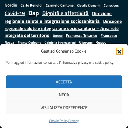
Nordio
Carlo Renoldi
Carmelo Cantone
Conscious
Claudia Clementi
Dap
Dignità e affettività
Covid-19
Direzione
regionale salute e integrazione sociosanitaria
Direzione
regionale salute e integrazione sociosanitaria – Area rete
integrata del territorio
Francesco
Francesca Tricarico
Donne
Giovanni Russo
Rocca
Franco Corleone
Gabriella Stramaccioni
Istruzione e cultura
Lavoro e
Giuseppe Emanuele Cangemi
Gestisci Consenso Cookie
Mauro
Marta Cartabia
formazione
Luisa Regimenti
Marta Bonafoni
ministero della Giustizia
Per maggiori informazioni consultare l’informativa privacy e la cookie policy.
Palma
Minori
Misure
alternative alla detenzione
Prap
Patrizio Gonnella
Rebibbia
Salute
Samuele Ciambriello
Regione Lazio
Roberto Monteforte
ACCETTA
Situazione in numeri
Sergio Mattarella
Sarah Grieco
Valentina Calderone
NEGA
Stefano Anastasìa
VISUALIZZA PREFERENZE
Realizzato da
LAZIOcrea
Cookie Policy
Privacy