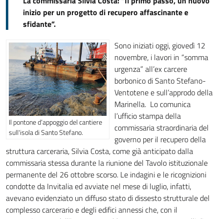
La commissaria Silvia Costa: “Il primo passo, un nuovo
inizio per un progetto di recupero affascinante e
sfidante”.
Sono iniziati oggi, giovedì 12
novembre, i lavori in “somma
urgenza” all’ex carcere
borbonico di Santo Stefano-
Ventotene e sull’approdo della
Marinella. Lo comunica
l’ufficio stampa della
Il pontone d’appoggio del cantiere
commissaria straordinaria del
sull'isola di Santo Stefano.
governo per il recupero della
struttura carceraria, Silvia Costa, come già anticipato dalla
commissaria stessa durante la riunione del Tavolo istituzionale
permanente del 26 ottobre scorso. Le indagini e le ricognizioni
condotte da Invitalia ed avviate nel mese di luglio, infatti,
avevano evidenziato un diffuso stato di dissesto strutturale del
complesso carcerario e degli edifici annessi che, con il