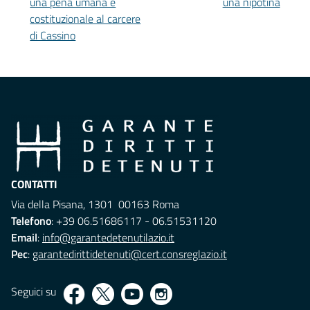
una pena umana e
una nipotina
costituzionale al carcere
di Cassino
CONTATTI
Via della Pisana, 1301 00163 Roma
Telefono
: +39 06.51686117 - 06.51531120
Email
:
info@garantedetenutilazio.it
Pec
:
garantedirittidetenuti@cert.consreglazio.it
Seguici su