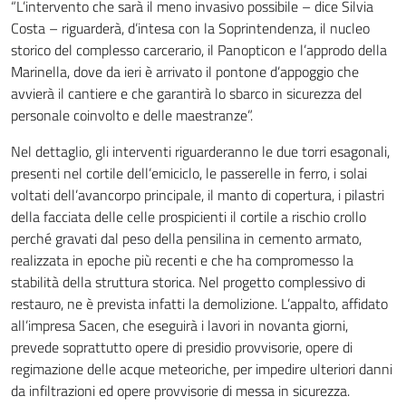
“L’intervento che sarà il meno invasivo possibile – dice Silvia
Costa – riguarderà, d’intesa con la Soprintendenza, il nucleo
storico del complesso carcerario, il Panopticon e l’approdo della
Marinella, dove da ieri è arrivato il pontone d’appoggio che
avvierà il cantiere e che garantirà lo sbarco in sicurezza del
personale coinvolto e delle maestranze”.
Nel dettaglio, gli interventi riguarderanno le due torri esagonali,
presenti nel cortile dell’emiciclo, le passerelle in ferro, i solai
voltati dell’avancorpo principale, il manto di copertura, i pilastri
della facciata delle celle prospicienti il cortile a rischio crollo
perché gravati dal peso della pensilina in cemento armato,
realizzata in epoche più recenti e che ha compromesso la
stabilità della struttura storica. Nel progetto complessivo di
restauro, ne è prevista infatti la demolizione. L’appalto, affidato
all’impresa Sacen, che eseguirà i lavori in novanta giorni,
prevede soprattutto opere di presidio provvisorie, opere di
regimazione delle acque meteoriche, per impedire ulteriori danni
da infiltrazioni ed opere provvisorie di messa in sicurezza.