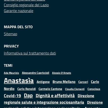
Consiglio regionale del Lazio
Garante nazionale
MAPPA DEL SITO
Sitemap
PRIVACY
Informativa sul trattamento dati
TEMI
Alessandro Capriccioli
Alessio D'Amato
Ada Maurizio
Anastasìa
Bruno Mellano
Carlo
Antigone
Carceri
Nordio
Carlo Renoldi
Carmelo Cantone
Conscious
Claudia Clementi
Dap
Dignità e affettività
Covid-19
Direzione
regionale salute e integrazione sociosanitaria
Direzione