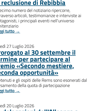
i reclusione di Rebibbia
decimo numero del notiziario ripercorre,
raverso articoli, testimonianze e interviste ai
tagonisti, i principali eventi nell'universo
itenziario
ggi tutto →
nedì 27 Luglio 2026
rorogato al 30 settembre il
ermine per partecipare al
remio «Secondo mestiere,
econda opportunità»
etenuti e gli ospiti delle Rems sono esonerati dal
rsamento della quota di partecipazione
ggi tutto →
nedì 20 Luglio 2026