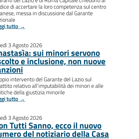
aranti del Lazio e di Roma Capitale chiedono al
dice di accertare la loro competenza sul centro
banese, messa in discussione dal Garante
zionale
ggi tutto →
nedì 3 Agosto 2026
nastasìa: sui minori servono
scolto e inclusione, non nuove
anzioni
pio intervento del Garante del Lazio sul
attito relativo all’imputabilità dei minori e alle
itiche della giustizia minorile
ggi tutto →
nedì 3 Agosto 2026
on Tutti Sanno, ecco il nuovo
umero del notiziario della Casa