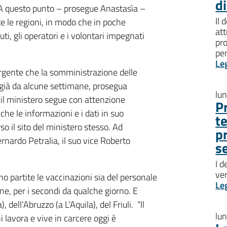
d
A questo punto – prosegue Anastasìa –
Il 
te le regioni, in modo che in poche
att
ti, gli operatori e i volontari impegnati
pro
pen
Le
 urgente che la somministrazione delle
e già da alcune settimane, prosegua
lu
 il ministero segue con attenzione
P
he le informazioni e i dati in suo
t
o il sito del ministero stesso. Ad
p
Bernardo Petralia, il suo vice Roberto
s
I d
ve
no partite le vaccinazioni sia del personale
Le
ane, per i secondi da qualche giorno. E
, dell’Abruzzo (a L’Aquila), del Friuli. “Il
lu
i lavora e vive in carcere oggi è