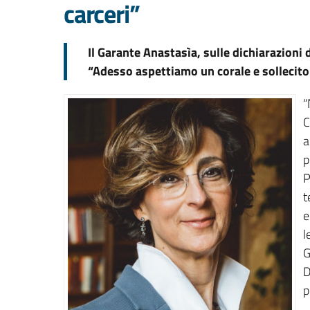
carceri”
Il Garante Anastasìa, sulle dichiarazioni d
“Adesso aspettiamo un corale e sollecito 
“
C
a
p
P
t
e
l
G
D
p