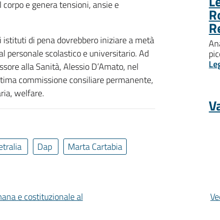
Le
l corpo e genera tensioni, ansie e
R
R
i istituti di pena dovrebbero iniziare a metà
Ana
l personale scolastico e universitario. Ad
pic
Le
ssore alla Sanità, Alessio D’Amato, nel
settima commissione consiliare permanente,
ria, welfare.
Va
etralia
Dap
Marta Cartabia
mana e costituzionale al
Ve