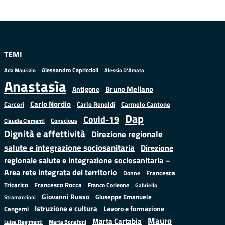
TEMI
Alessandro Capriccioli
Alessio D'Amato
Ada Maurizio
Anastasìa
Bruno Mellano
Antigone
Carlo Nordio
Carlo Renoldi
Carmelo Cantone
Carceri
Dap
Covid-19
Conscious
Claudia Clementi
Dignità e affettività
Direzione regionale
salute e integrazione sociosanitaria
Direzione
regionale salute e integrazione sociosanitaria –
Area rete integrata del territorio
Francesca
Donne
Francesco Rocca
Tricarico
Franco Corleone
Gabriella
Giovanni Russo
Giuseppe Emanuele
Stramaccioni
Istruzione e cultura
Lavoro e formazione
Cangemi
Mauro
Marta Cartabia
Luisa Regimenti
Marta Bonafoni