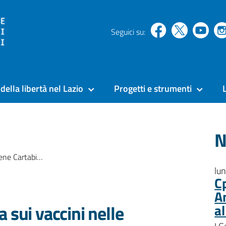
Seguici su:
della libertà nel Lazio
Progetti e strumenti
N
i vaccini nelle carceri”
lu
C
A
 sui vaccini nelle
a