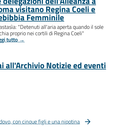
 delegazioni dell'Alleanza a
oma visitano Regina Coeli e
ebibbia Femminile
stasìa: "Detenuti all'aria aperta quando il sole
chia proprio nei cortili di Regina Coeli"
ggi tutto →
i all'Archivio Notizie ed eventi
dovo, con cinque figli e una nipotina