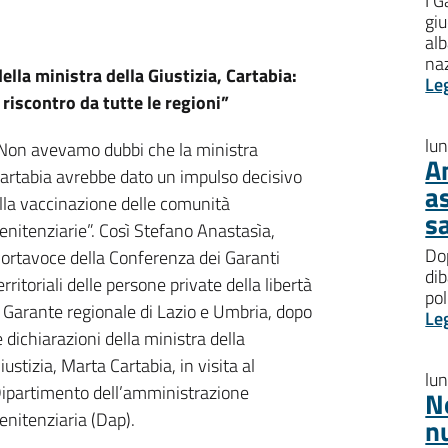
I G
giu
al
na
ella ministra della Giustizia, Cartabia:
Le
riscontro da tutte le regioni”
lu
Non avevamo dubbi che la ministra
A
artabia avrebbe dato un impulso decisivo
a
lla vaccinazione delle comunità
s
enitenziarie”. Così Stefano Anastasìa,
Dop
ortavoce della Conferenza dei Garanti
dib
erritoriali delle persone private della libertà
pol
 Garante regionale di Lazio e Umbria, dopo
Le
e dichiarazioni della ministra della
iustizia, Marta Cartabia, in visita al
lu
ipartimento dell’amministrazione
N
enitenziaria (Dap).
n