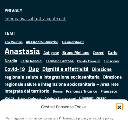
PRIVACY
Informativa sul trattamento dati
TEMI
Alessandro Capriccioli
Alessio D'Amato
Ada Maurizio
Anastasìa
Bruno Mellano
Carlo
Antigone
Carceri
Nordio
Carlo Renoldi
Carmelo Cantone
Conscious
Claudia Clementi
Dap
Dignità e affettività
Covid-19
Direzione
regionale salute e integrazione sociosanitaria
Direzione
regionale salute e integrazione sociosanitaria – Area rete
integrata del territorio
Francesco
Francesca Tricarico
Donne
Giovanni Russo
Rocca
Franco Corleone
Gabriella Stramaccioni
Istruzione e cultura
Lavoro e
Giuseppe Emanuele Cangemi
Gestisci Consenso Cookie
Mauro
Marta Cartabia
formazione
Luisa Regimenti
Marta Bonafoni
ministero della Giustizia
Per maggiori informazioni consultare l’informativa privacy e la cookie policy.
Palma
Minori
Misure
alternative alla detenzione
Prap
Patrizio Gonnella
Rebibbia