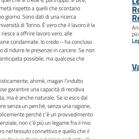
Le
R
metà rispetto a quelli che scontano
R
mo giorno. Sono dati di una ricerca
versità di Torino. È vero che il lavoro è la
Ana
riesce a offrire lavoro vero, alle
pic
Le
ersone condannate. Io credo – ha concluso
 di ridurre le presenze in carcere. Se non
e anticipata possibile, ma qualcosa che
Va
tisticamente, ahimè, magari l’indulto
sse garantire una capacità di recidiva
tta, ma è anche naturale. Se io esco dal
ere senza un perché, senza una ragione,
licemente perché c’è un provvedimento
enziale, non c’è più un legame fra il mio
ro nel tessuto connettivo e quello che il