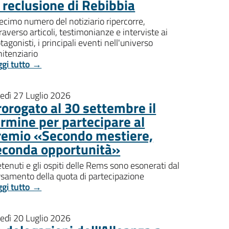
i reclusione di Rebibbia
decimo numero del notiziario ripercorre,
raverso articoli, testimonianze e interviste ai
tagonisti, i principali eventi nell'universo
itenziario
ggi tutto →
nedì 27 Luglio 2026
rorogato al 30 settembre il
ermine per partecipare al
remio «Secondo mestiere,
econda opportunità»
etenuti e gli ospiti delle Rems sono esonerati dal
rsamento della quota di partecipazione
ggi tutto →
nedì 20 Luglio 2026