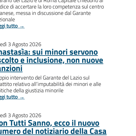
aranti del Lazio e di Roma Capitale chiedono al
dice di accertare la loro competenza sul centro
banese, messa in discussione dal Garante
zionale
ggi tutto →
nedì 3 Agosto 2026
nastasìa: sui minori servono
scolto e inclusione, non nuove
anzioni
pio intervento del Garante del Lazio sul
attito relativo all’imputabilità dei minori e alle
itiche della giustizia minorile
ggi tutto →
nedì 3 Agosto 2026
on Tutti Sanno, ecco il nuovo
umero del notiziario della Casa