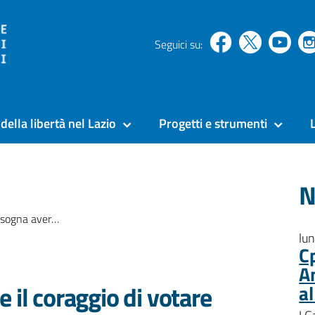
Seguici su:
della libertà nel Lazio
Progetti e strumenti
N
indulto, come fecero Berlusconi e Prodi”
lu
C
A
 il coraggio di votare
a