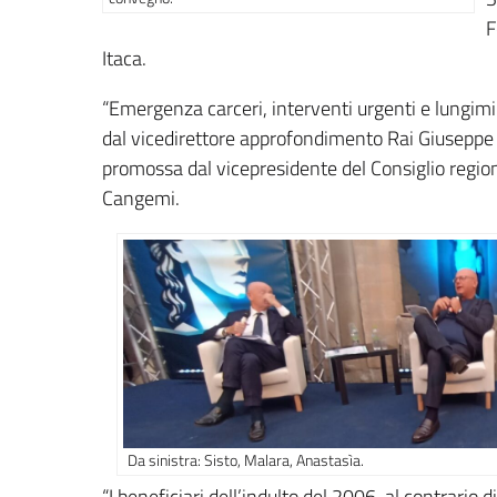
F
Itaca.
“Emergenza carceri, interventi urgenti e lungimir
dal vicedirettore approfondimento Rai Giuseppe 
promossa dal vicepresidente del Consiglio regi
Cangemi.
Da sinistra: Sisto, Malara, Anastasìa.
“I beneficiari dell’indulto del 2006, al contrario d