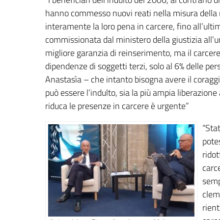
hanno commesso nuovi reati nella misura della 
interamente la loro pena in carcere, fino all’ulti
commissionata dal ministero della giustizia all’uni
migliore garanzia di reinserimento, ma il carcere 
dipendenze di soggetti terzi, solo al 6% delle p
Anastasìa – che intanto bisogna avere il coraggio
può essere l’indulto, sia la più ampia liberazion
riduca le presenze in carcere è urgente”
“Sta
pote
rido
carc
semp
clem
rient