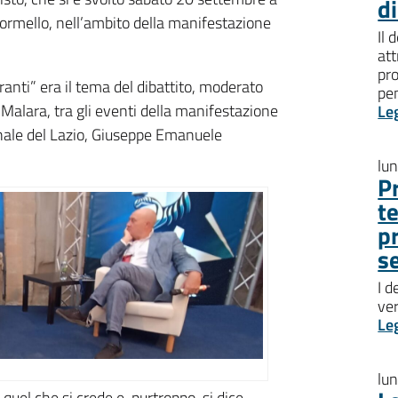
d
ormello, nell’ambito della manifestazione
Il 
att
pro
anti” era il tema del dibattito, moderato
pen
Malara, tra gli eventi della manifestazione
Le
onale del Lazio, Giuseppe Emanuele
lu
P
t
p
s
I d
ve
Le
lu
i quel che si crede e, purtroppo, si dice,