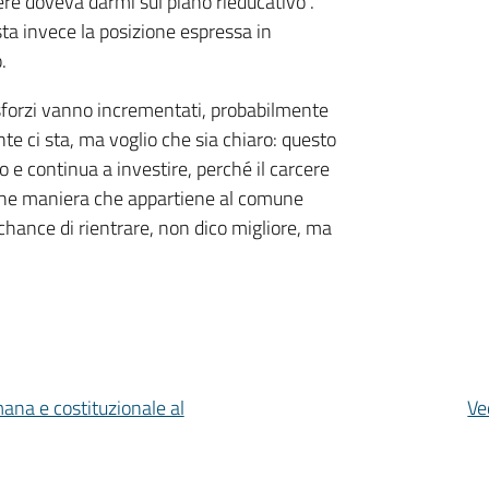
ere doveva darmi sul piano rieducativo”.
ta invece la posizione espressa in
.
 sforzi vanno incrementati, probabilmente
e ci sta, ma voglio che sia chiaro: questo
 e continua a investire, perché il carcere
lche maniera che appartiene al comune
 chance di rientrare, non dico migliore, ma
mana e costituzionale al
Ve