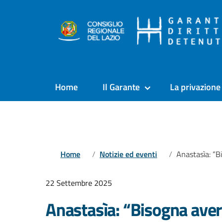
Home
Il Garante
La privazione 
Home
Notizie ed eventi
Anastasìa: “Bisogna avere il coraggio di votare l’
22 Settembre 2025
Anastasìa: “Bisogna avere