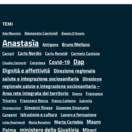
TEMI
Alessandro Capriccioli
Alessio D'Amato
Ada Maurizio
Anastasìa
Bruno Mellano
Antigone
Carlo Nordio
Carlo Renoldi
Carmelo Cantone
Carceri
Dap
Covid-19
Conscious
Claudia Clementi
Dignità e affettività
Direzione regionale
salute e integrazione sociosanitaria
Direzione
regionale salute e integrazione sociosanitaria –
Area rete integrata del territorio
Francesca
Donne
Francesco Rocca
Tricarico
Franco Corleone
Gabriella
Giovanni Russo
Giuseppe Emanuele
Stramaccioni
Istruzione e cultura
Lavoro e formazione
Cangemi
Mauro
Marta Cartabia
Luisa Regimenti
Marta Bonafoni
ministero della Giustizia
Palma
Minori