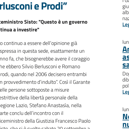
I G
rlusconi e Prodi”
giu
al
na
viceministro Sisto: "Questo è un governo
Le
tinua a investire"
lu
Io continuo a essere dell’opinione già
A
spressa in questa sede, esattamente un
a
nno fa, che bisognerebbe avere il coraggio
s
he ebbero Silvio Berlusconi e Romano
Dop
rodi, quando nel 2006 decisero entrambi
dib
n provvedimento d’indulto”. Così il Garante
pol
elle persone sottoposte a misure
Le
estrittive della libertà personale della
egione Lazio, Stefano Anastasìa, nella
lu
arte conclu dell’incontro con il
N
iceministro della Giustizia Francesco Paolo
n
isto, che si è svolto sabato 20 settembre a