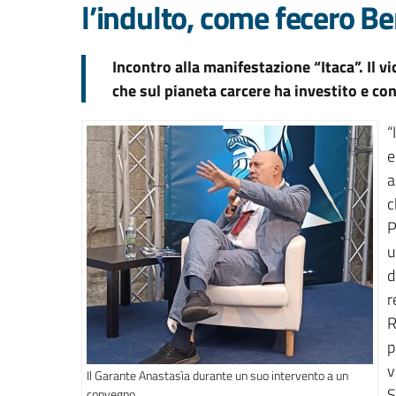
l’indulto, come fecero Be
Incontro alla manifestazione “Itaca”. Il 
che sul pianeta carcere ha investito e con
“
e
a
c
P
u
d
r
R
p
v
Il Garante Anastasìa durante un suo intervento a un
S
convegno.