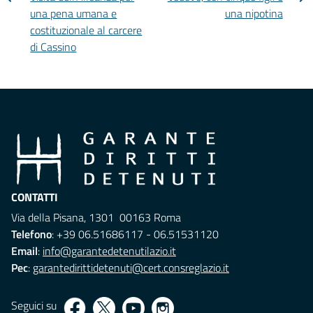
una pena umana e
una nipotina
costituzionale al carcere
di Cassino
CONTATTI
Via della Pisana, 1301 00163 Roma
Telefono
: +39 06.51686117 - 06.51531120
Email
:
info@garantedetenutilazio.it
Pec
:
garantedirittidetenuti@cert.consreglazio.it
Seguici su