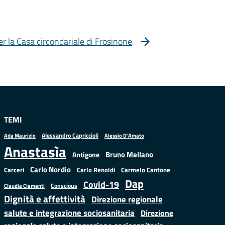
er la Casa circondariale di Frosinone
TEMI
Alessandro Capriccioli
Alessio D'Amato
Ada Maurizio
Anastasìa
Bruno Mellano
Antigone
Carlo Nordio
Carlo Renoldi
Carmelo Cantone
Carceri
Dap
Covid-19
Conscious
Claudia Clementi
Dignità e affettività
Direzione regionale
salute e integrazione sociosanitaria
Direzione