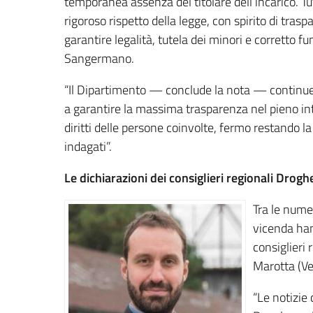
temporanea assenza del titolare dell’incarico. Tut
rigoroso rispetto della legge, con spirito di trasp
garantire legalità, tutela dei minori e corretto f
Sangermano.
“Il Dipartimento — conclude la nota — continuerà
a garantire la massima trasparenza nel pieno inter
diritti delle persone coinvolte, fermo restando l
indagati”.
Le dichiarazioni dei consiglieri regionali Drogh
Tra le numer
vicenda han
consiglieri
Marotta (Ver
“Le notizie 