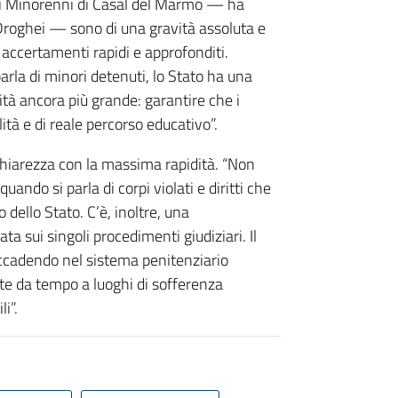
 i Minorenni di Casal del Marmo — ha
Droghei — sono di una gravità assoluta e
ccertamenti rapidi e approfonditi.
arla di minori detenuti, lo Stato ha una
ità ancora più grande: garantire che i
lità e di reale percorso educativo”.
chiarezza con la massima rapidità. “Non
ndo si parla di corpi violati e diritti che
o dello Stato. C’è, inoltre, una
ta sui singoli procedimenti giudiziari. Il
accadendo nel sistema penitenziario
otte da tempo a luoghi di sofferenza
i”.