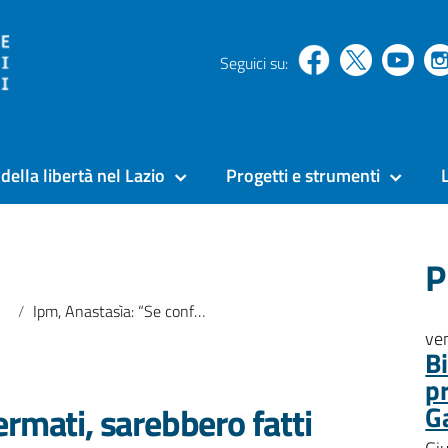
Seguici su:
della libertà nel Lazio
Progetti e strumenti
P
Ipm, Anastasìa: “Se confermati, sarebbero fatti indegni della funzione pubblica”
ve
B
p
rmati, sarebbero fatti
G