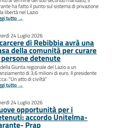
nto al termine del suo secondo mandato, il
ante ha fatto il punto sul sistema di privazione
la libertà nel Lazio
ggi tutto →
nerdì 24 Luglio 2026
l carcere di Rebibbia avrà una
asa della comunità per curare
e persone detenute
della Giunta regionale del Lazio a un
anziamento di 3,6 milioni di euro. Il presidente
ca: "Un atto di civiltà"
ggi tutto →
nerdì 24 Luglio 2026
uove opportunità per i
etenuti: accordo Unitelma-
arante- Prap