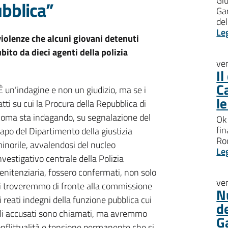
Giu
ubblica”
Gar
del
Le
iolenze che alcuni giovani detenuti
ito da dieci agenti della polizia
ve
I
C
È un’indagine e non un giudizio, ma se i
l
atti su cui la Procura della Repubblica di
oma sta indagando, su segnalazione del
Ok 
fin
apo del Dipartimento della giustizia
Roc
inorile, avvalendosi del nucleo
Le
nvestigativo centrale della Polizia
enitenziaria, fossero confermati, non solo
ve
i troveremmo di fronte alla commissione
N
i reati indegni della funzione pubblica cui
d
li accusati sono chiamati, ma avremmo
G
onflittualità e tensione permanente che si