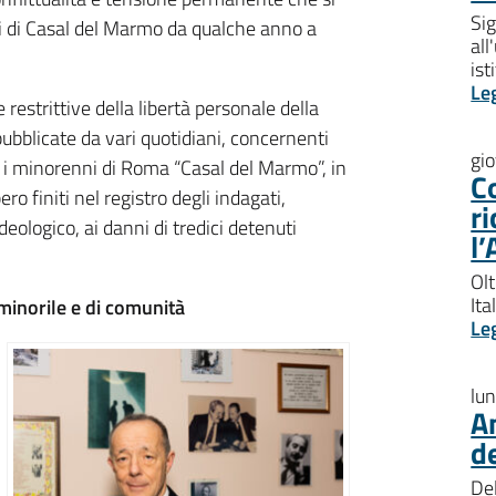
Sig
i di Casal del Marmo da qualche anno a
all
ist
Le
restrittive della libertà personale della
ubblicate da vari quotidiani, concernenti
gi
per i minorenni di Roma “Casal del Marmo”, in
Co
ro finiti nel registro degli indagati,
ri
 ideologico, ai danni di tredici detenuti
l’
Olt
Ita
 minorile e di comunità
Le
lu
An
de
Del