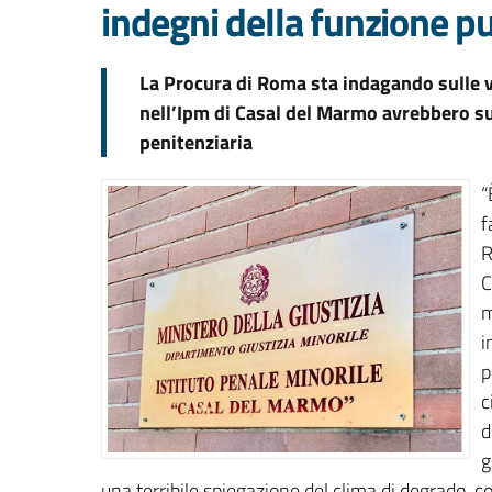
indegni della funzione p
La Procura di Roma sta indagando sulle v
nell’Ipm di Casal del Marmo avrebbero sub
penitenziaria
“
f
R
C
m
i
p
c
d
g
una terribile spiegazione del clima di degrado, c