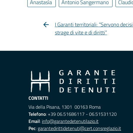
Anastasìa
Antonio Sangermano
Claudi
I Garanti territoriali: “Servono dec
strage di vite e di diritti”
CONTATTI
Via della Pisana, 1301 00163 Roma
Telefono
: +39 06.51686117 - 06.51531120
Email
:
info@garantedetenutilazio.it
Pec
:
garantedirittidetenuti@cert.consreglazio.it