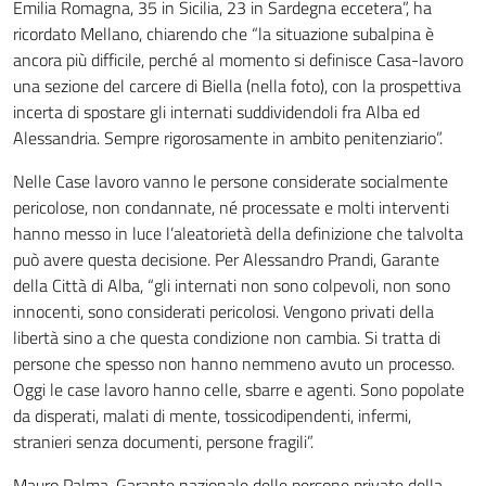
Emilia Romagna, 35 in Sicilia, 23 in Sardegna eccetera”, ha
ricordato Mellano, chiarendo che “la situazione subalpina è
ancora più difficile, perché al momento si definisce Casa-lavoro
una sezione del carcere di Biella (nella foto), con la prospettiva
incerta di spostare gli internati suddividendoli fra Alba ed
Alessandria. Sempre rigorosamente in ambito penitenziario”.
Nelle Case lavoro vanno le persone considerate socialmente
pericolose, non condannate, né processate e molti interventi
hanno messo in luce l’aleatorietà della definizione che talvolta
può avere questa decisione. Per Alessandro Prandi, Garante
della Città di Alba, “gli internati non sono colpevoli, non sono
innocenti, sono considerati pericolosi. Vengono privati della
libertà sino a che questa condizione non cambia. Si tratta di
persone che spesso non hanno nemmeno avuto un processo.
Oggi le case lavoro hanno celle, sbarre e agenti. Sono popolate
da disperati, malati di mente, tossicodipendenti, infermi,
stranieri senza documenti, persone fragili”.
Mauro Palma, Garante nazionale delle persone private della