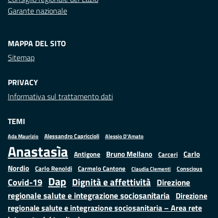
Garante nazionale
MAPPA DEL SITO
Sitemap
PRIVACY
Informativa sul trattamento dati
TEMI
Alessandro Capriccioli
Alessio D'Amato
Ada Maurizio
Anastasìa
Bruno Mellano
Carlo
Antigone
Carceri
Nordio
Carlo Renoldi
Carmelo Cantone
Conscious
Claudia Clementi
Dap
Dignità e affettività
Covid-19
Direzione
regionale salute e integrazione sociosanitaria
Direzione
regionale salute e integrazione sociosanitaria – Area rete