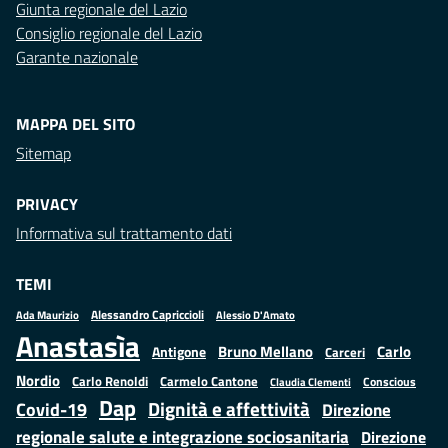
Giunta regionale del Lazio
Consiglio regionale del Lazio
Garante nazionale
MAPPA DEL SITO
Sitemap
PRIVACY
Informativa sul trattamento dati
TEMI
Alessandro Capriccioli
Alessio D'Amato
Ada Maurizio
Anastasìa
Bruno Mellano
Carlo
Antigone
Carceri
Nordio
Carlo Renoldi
Carmelo Cantone
Conscious
Claudia Clementi
Dap
Dignità e affettività
Covid-19
Direzione
regionale salute e integrazione sociosanitaria
Direzione