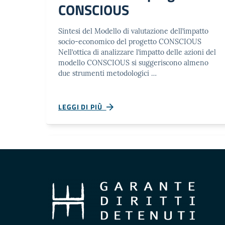
CONSCIOUS
Sintesi del Modello di valutazione dell’impatto
socio-economico del progetto CONSCIOUS
Nell’ottica di analizzare l’impatto delle azioni del
modello CONSCIOUS si suggeriscono almeno
due strumenti metodologici …
LEGGI DI PIÙ