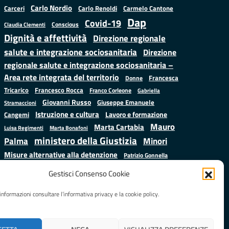
Carlo Nordio
Carlo Renoldi
Carmelo Cantone
Carceri
Dap
Covid-19
Conscious
Claudia Clementi
Dignità e affettività
Direzione regionale
salute e integrazione sociosanitaria
Direzione
regionale salute e integrazione sociosanitaria –
Area rete integrata del territorio
Francesca
Donne
Francesco Rocca
Tricarico
Franco Corleone
Gabriella
Giovanni Russo
Giuseppe Emanuele
Stramaccioni
Istruzione e cultura
Lavoro e formazione
Cangemi
Mauro
Marta Cartabia
Luisa Regimenti
Marta Bonafoni
ministero della Giustizia
Palma
Minori
Misure alternative alla detenzione
Patrizio Gonnella
Salute
Prap
Rebibbia
Regione Lazio
Roberto Monteforte
Gestisci Consenso Cookie
Samuele Ciambriello
Sergio
Sarah Grieco
Situazione in numeri
informazioni consultare l’informativa privacy e la cookie policy.
Mattarella
Stefano
Valentina Calderone
Anastasìa