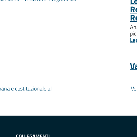
Le
R
R
Ana
pic
Le
Va
mana e costituzionale al
Ve
COLLEGAMENTI