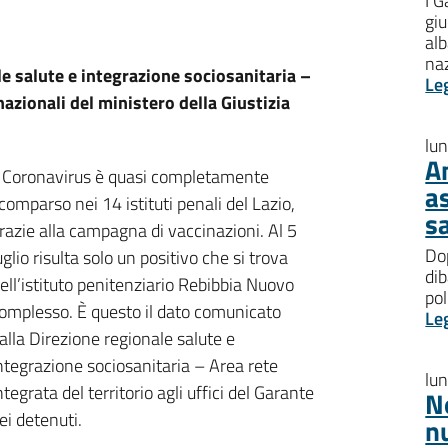
I G
giu
al
na
le salute e integrazione sociosanitaria –
Le
 nazionali del ministero della Giustizia
lu
A
l Coronavirus è quasi completamente
a
comparso nei 14 istituti penali del Lazio,
s
razie alla campagna di vaccinazioni. Al 5
Dop
uglio risulta solo un positivo che si trova
dib
ell’istituto penitenziario Rebibbia Nuovo
pol
omplesso. È questo il dato comunicato
Le
alla Direzione regionale salute e
ntegrazione sociosanitaria – Area rete
lu
ntegrata del territorio agli uffici del Garante
N
ei detenuti.
n