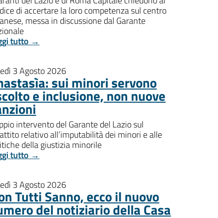
aranti del Lazio e di Roma Capitale chiedono al
dice di accertare la loro competenza sul centro
banese, messa in discussione dal Garante
zionale
ggi tutto →
nedì 3 Agosto 2026
nastasìa: sui minori servono
scolto e inclusione, non nuove
anzioni
pio intervento del Garante del Lazio sul
attito relativo all’imputabilità dei minori e alle
itiche della giustizia minorile
ggi tutto →
nedì 3 Agosto 2026
on Tutti Sanno, ecco il nuovo
umero del notiziario della Casa