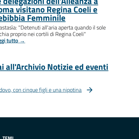
 delegazioni dell'Alleanza a
oma visitano Regina Coeli e
ebibbia Femminile
stasìa: "Detenuti all'aria aperta quando il sole
chia proprio nei cortili di Regina Coeli"
ggi tutto →
i all'Archivio Notizie ed eventi
dovo, con cinque figli e una nipotina
TEMI