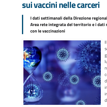
sui vaccini nelle carceri
I dati settimanali della Direzione regiona
Area rete integrata del territorio e i dati
con le vaccinazioni
I
s
g
l
n
c
d
i
i
d