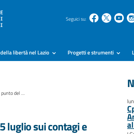
Seguici su:
della libertà nel Lazio
Progetti e strumenti
N
ntagi e sui vaccini nelle carceri
lu
C
A
5 luglio sui contagi e
a