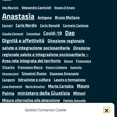
Alessandro Capriccioli
Alessio D'Amato
Ada Maurizio
Anastasìa
Bruno Mellano
Antigone
Carlo Nordio
Carlo Renoldi
Carmelo Cantone
Carceri
Dap
Covid-19
Conscious
Claudia Clementi
Dignità e affettività
Direzione regionale
salute e integrazione sociosanitaria
Direzione
regionale salute e integrazione sociosanitaria –
Area rete integrata del territorio
Francesca
Donne
Francesco Rocca
Tricarico
Franco Corleone
Gabriella
Giovanni Russo
Giuseppe Emanuele
Stramaccioni
Istruzione e cultura
Lavoro e formazione
Cangemi
Mauro
Marta Cartabia
Luisa Regimenti
Marta Bonafoni
ministero della Giustizia
Palma
Minori
Misure alternative alla detenzione
Patrizio Gonnella
Salute
Prap
Rebibbia
Regione Lazio
Roberto Monteforte
Gestisci Consenso Cookie
Samuele Ciambriello
Sergio
Sarah Grieco