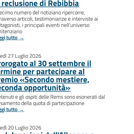
i reclusione di Rebibbia
decimo numero del notiziario ripercorre,
raverso articoli, testimonianze e interviste ai
tagonisti, i principali eventi nell'universo
itenziario
ggi tutto →
nedì 27 Luglio 2026
rorogato al 30 settembre il
ermine per partecipare al
remio «Secondo mestiere,
econda opportunità»
etenuti e gli ospiti delle Rems sono esonerati dal
rsamento della quota di partecipazione
ggi tutto →
nedì 20 Luglio 2026