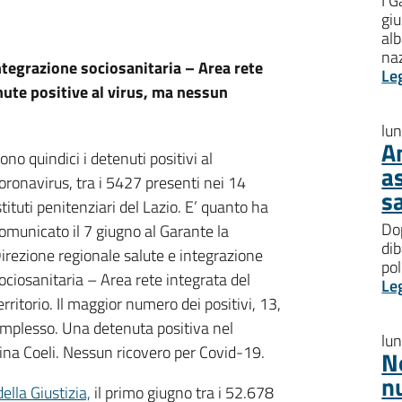
I G
giu
al
na
integrazione sociosanitaria – Area rete
Le
nute positive al virus, ma nessun
lu
A
ono quindici i detenuti positivi al
a
oronavirus, tra i 5427 presenti nei 14
s
stituti penitenziari del Lazio. E’ quanto ha
Dop
omunicato il 7 giugno al Garante la
dib
irezione regionale salute e integrazione
pol
ociosanitaria – Area rete integrata del
Le
erritorio. Il maggior numero dei positivi, 13,
omplesso. Una detenuta positiva nel
lu
ina Coeli. Nessun ricovero per Covid-19.
N
n
ella Giustizia,
il primo giugno tra i 52.678