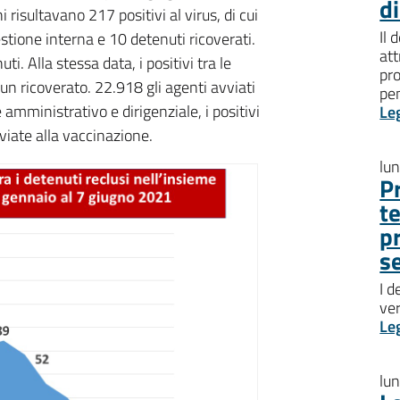
d
ni risultavano 217 positivi al virus, di cui
Il 
estione interna e 10 detenuti ricoverati.
att
i. Alla stessa data, i positivi tra le
pro
un ricoverato. 22.918 gli agenti avviati
pen
 amministrativo e dirigenziale, i positivi
Le
viate alla vaccinazione.
lu
P
t
p
s
I d
ve
Le
lu