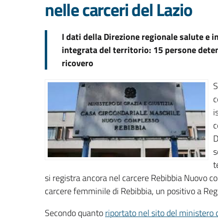
nelle carceri del Lazio
I dati della Direzione regionale salute e 
integrata del territorio: 15 persone dete
ricovero
S
c
i
c
D
s
t
si registra ancora nel carcere Rebibbia Nuovo c
carcere femminile di Rebibbia, un positivo a Reg
Secondo quanto
riportato nel sito del ministero d