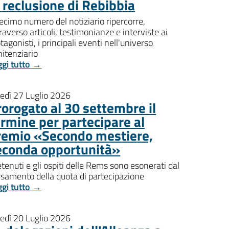
i reclusione di Rebibbia
decimo numero del notiziario ripercorre,
raverso articoli, testimonianze e interviste ai
tagonisti, i principali eventi nell'universo
itenziario
ggi tutto →
nedì 27 Luglio 2026
rorogato al 30 settembre il
ermine per partecipare al
remio «Secondo mestiere,
econda opportunità»
etenuti e gli ospiti delle Rems sono esonerati dal
rsamento della quota di partecipazione
ggi tutto →
nedì 20 Luglio 2026