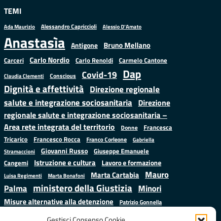
TEMI
Alessandro Capriccioli
Alessio D'Amato
Ada Maurizio
Anastasìa
Bruno Mellano
Antigone
Carlo Nordio
Carlo Renoldi
Carmelo Cantone
Carceri
Dap
Covid-19
Conscious
Claudia Clementi
Dignità e affettività
Direzione regionale
salute e integrazione sociosanitaria
Direzione
regionale salute e integrazione sociosanitaria –
Area rete integrata del territorio
Francesca
Donne
Francesco Rocca
Tricarico
Franco Corleone
Gabriella
Giovanni Russo
Giuseppe Emanuele
Stramaccioni
Istruzione e cultura
Lavoro e formazione
Cangemi
Mauro
Marta Cartabia
Luisa Regimenti
Marta Bonafoni
ministero della Giustizia
Palma
Minori
Misure alternative alla detenzione
Patrizio Gonnella
Salute
Prap
Rebibbia
Regione Lazio
Roberto Monteforte
Gestisci Consenso Cookie