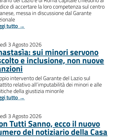
aranti del Lazio e di Roma Capitale chiedono al
dice di accertare la loro competenza sul centro
banese, messa in discussione dal Garante
zionale
ggi tutto →
nedì 3 Agosto 2026
nastasìa: sui minori servono
scolto e inclusione, non nuove
anzioni
pio intervento del Garante del Lazio sul
attito relativo all’imputabilità dei minori e alle
itiche della giustizia minorile
ggi tutto →
nedì 3 Agosto 2026
on Tutti Sanno, ecco il nuovo
umero del notiziario della Casa