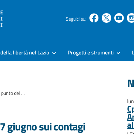
Seguici su:
della libertà nel Lazio
Progetti e strumenti
N
contagi nelle carceri del Lazio
lu
C
A
 7 giugno sui contagi
a