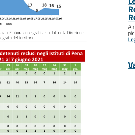
Le
R
R
Ana
pic
Lazio. Elaborazione grafica su dati della Direzione
egrata del territorio.
Le
Va