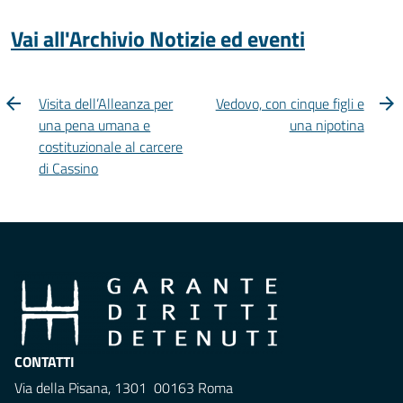
Vai all'Archivio Notizie ed eventi
Visita dell’Alleanza per
Vedovo, con cinque figli e
una pena umana e
una nipotina
costituzionale al carcere
di Cassino
CONTATTI
Via della Pisana, 1301 00163 Roma