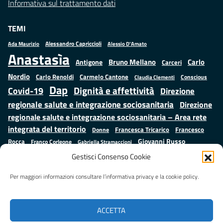
Informativa sul trattamento dati
TEMI
Alessandro Capriccioli
Alessio D'Amato
Ada Maurizio
Anastasìa
Bruno Mellano
Carlo
Antigone
Carceri
Nordio
Carlo Renoldi
Carmelo Cantone
Conscious
Claudia Clementi
Dap
Dignità e affettività
Covid-19
Direzione
regionale salute e integrazione sociosanitaria
Direzione
regionale salute e integrazione sociosanitaria – Area rete
integrata del territorio
Francesco
Francesca Tricarico
Donne
Giovanni Russo
Rocca
Franco Corleone
Gabriella Stramaccioni
Istruzione e cultura
Lavoro e
Giuseppe Emanuele Cangemi
Gestisci Consenso Cookie
Mauro
Marta Cartabia
formazione
Luisa Regimenti
Marta Bonafoni
ministero della Giustizia
Per maggiori informazioni consultare l’informativa privacy e la cookie policy.
Palma
Minori
Misure
alternative alla detenzione
Prap
Patrizio Gonnella
Rebibbia
Salute
Samuele Ciambriello
Regione Lazio
Roberto Monteforte
ACCETTA
Situazione in numeri
Sergio Mattarella
Sarah Grieco