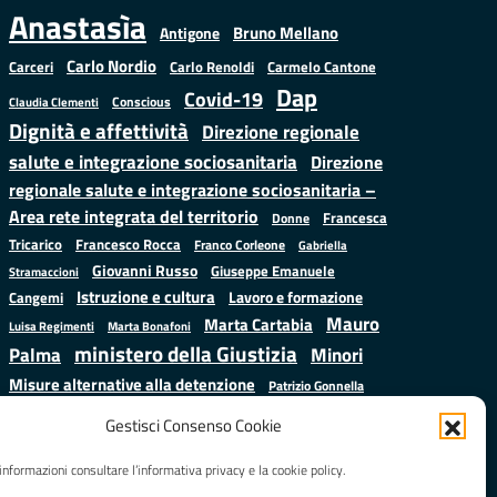
Anastasìa
Bruno Mellano
Antigone
Carlo Nordio
Carlo Renoldi
Carmelo Cantone
Carceri
Dap
Covid-19
Conscious
Claudia Clementi
Dignità e affettività
Direzione regionale
salute e integrazione sociosanitaria
Direzione
regionale salute e integrazione sociosanitaria –
Area rete integrata del territorio
Francesca
Donne
Francesco Rocca
Tricarico
Franco Corleone
Gabriella
Giovanni Russo
Giuseppe Emanuele
Stramaccioni
Istruzione e cultura
Lavoro e formazione
Cangemi
Mauro
Marta Cartabia
Luisa Regimenti
Marta Bonafoni
ministero della Giustizia
Palma
Minori
Misure alternative alla detenzione
Patrizio Gonnella
Salute
Prap
Rebibbia
Regione Lazio
Roberto Monteforte
Gestisci Consenso Cookie
Samuele Ciambriello
Sergio
Sarah Grieco
Situazione in numeri
informazioni consultare l’informativa privacy e la cookie policy.
Mattarella
Stefano