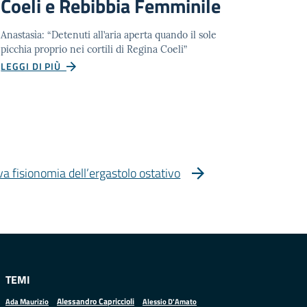
Coeli e Rebibbia Femminile
Anastasìa: “Detenuti all’aria aperta quando il sole
picchia proprio nei cortili di Regina Coeli”
LEGGI DI PIÙ
a fisionomia dell’ergastolo ostativo
TEMI
Alessandro Capriccioli
Alessio D'Amato
Ada Maurizio