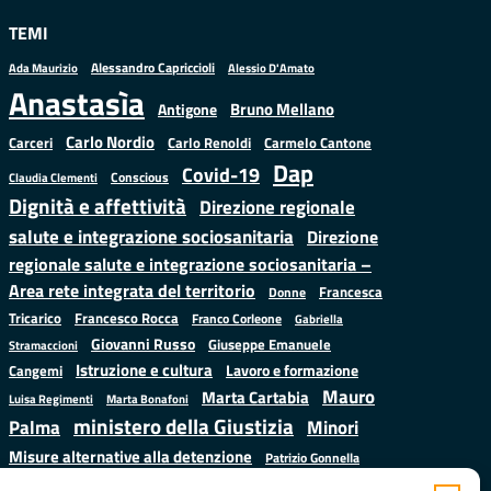
TEMI
Alessandro Capriccioli
Alessio D'Amato
Ada Maurizio
Anastasìa
Bruno Mellano
Antigone
Carlo Nordio
Carlo Renoldi
Carmelo Cantone
Carceri
Dap
Covid-19
Conscious
Claudia Clementi
Dignità e affettività
Direzione regionale
salute e integrazione sociosanitaria
Direzione
regionale salute e integrazione sociosanitaria –
Area rete integrata del territorio
Francesca
Donne
Francesco Rocca
Tricarico
Franco Corleone
Gabriella
Giovanni Russo
Giuseppe Emanuele
Stramaccioni
Istruzione e cultura
Lavoro e formazione
Cangemi
Mauro
Marta Cartabia
Luisa Regimenti
Marta Bonafoni
ministero della Giustizia
Palma
Minori
Misure alternative alla detenzione
Patrizio Gonnella
Salute
Prap
Rebibbia
Regione Lazio
Roberto Monteforte