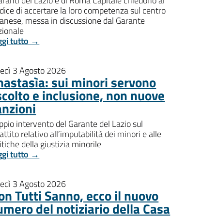
aranti del Lazio e di Roma Capitale chiedono al
dice di accertare la loro competenza sul centro
banese, messa in discussione dal Garante
zionale
ggi tutto →
nedì 3 Agosto 2026
nastasìa: sui minori servono
scolto e inclusione, non nuove
anzioni
pio intervento del Garante del Lazio sul
attito relativo all’imputabilità dei minori e alle
itiche della giustizia minorile
ggi tutto →
nedì 3 Agosto 2026
on Tutti Sanno, ecco il nuovo
umero del notiziario della Casa