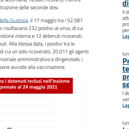
d
razione delle seconde dosi.
Il 
att
ella Giustizia,
il 17 maggio tra i 52.587
pro
ni risultavano 232 positivi al virus, di cui
pen
stione interna e 12 detenuti ricoverati.
Le
i. Alla stessa data, i positivi tra le
di cui un solo ricoverato. 20.011 gli agenti
lu
P
ersonale amministrativo e dirigenziale, i
t
rsone avviate alla vaccinazione.
p
s
I d
ve
Le
lu