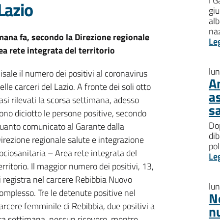
I G
 Lazio
giu
al
na
imana fa, secondo la Direzione regionale
Le
a rete integrata del territorio
lu
isale il numero dei positivi al coronavirus
A
elle carceri del Lazio. A fronte dei soli otto
a
asi rilevati la scorsa settimana, adesso
s
ono diciotto le persone positive, secondo
Dop
uanto comunicato al Garante dalla
dib
irezione regionale salute e integrazione
pol
ociosanitaria – Area rete integrata del
Le
erritorio. Il maggior numero dei positivi, 13,
i registra nel carcere Rebibbia Nuovo
lu
omplesso. Tre le detenute positive nel
N
arcere femminile di Rebibbia, due positivi a
n
ta settimana, nessun ricovero, mentre