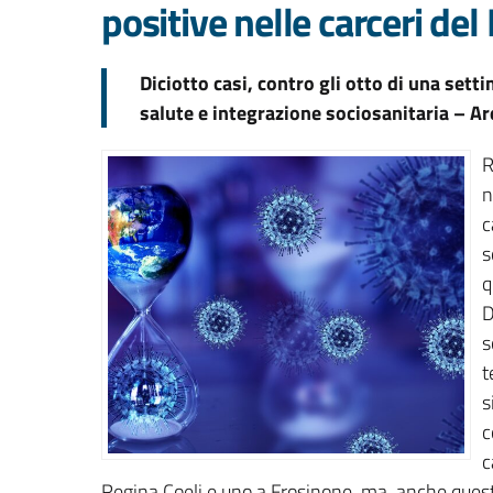
positive nelle carceri del
Diciotto casi, contro gli otto di una sett
salute e integrazione sociosanitaria – Are
R
n
c
s
q
D
s
t
s
c
c
Regina Coeli e uno a Frosinone, ma, anche ques