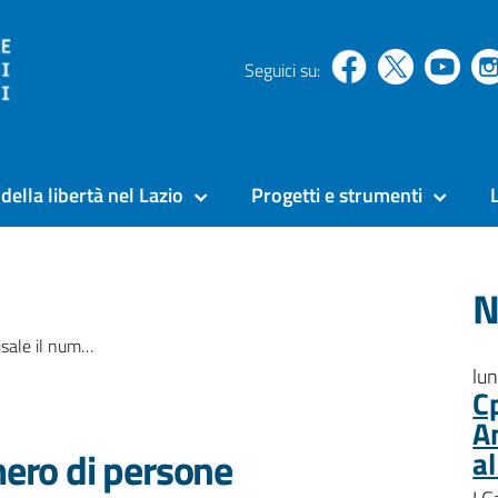
Seguici su:
della libertà nel Lazio
Progetti e strumenti
N
 positive nelle carceri del Lazio
lu
C
A
mero di persone
a