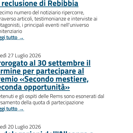
i reclusione di Rebibbia
decimo numero del notiziario ripercorre,
raverso articoli, testimonianze e interviste ai
tagonisti, i principali eventi nell'universo
itenziario
ggi tutto →
nedì 27 Luglio 2026
rorogato al 30 settembre il
ermine per partecipare al
remio «Secondo mestiere,
econda opportunità»
etenuti e gli ospiti delle Rems sono esonerati dal
rsamento della quota di partecipazione
ggi tutto →
nedì 20 Luglio 2026