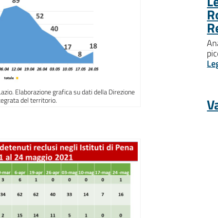
Le
R
R
Ana
pic
Le
Lazio. Elaborazione grafica su dati della Direzione
Va
egrata del territorio.