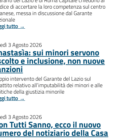
aranti del Lazio e di Roma Capitale chiedono al
dice di accertare la loro competenza sul centro
banese, messa in discussione dal Garante
zionale
ggi tutto →
nedì 3 Agosto 2026
nastasìa: sui minori servono
scolto e inclusione, non nuove
anzioni
pio intervento del Garante del Lazio sul
attito relativo all’imputabilità dei minori e alle
itiche della giustizia minorile
ggi tutto →
nedì 3 Agosto 2026
on Tutti Sanno, ecco il nuovo
umero del notiziario della Casa