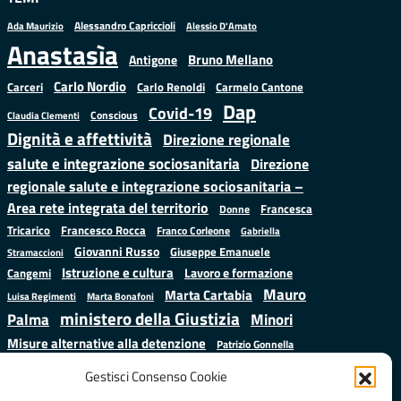
Alessandro Capriccioli
Alessio D'Amato
Ada Maurizio
Anastasìa
Bruno Mellano
Antigone
Carlo Nordio
Carlo Renoldi
Carmelo Cantone
Carceri
Dap
Covid-19
Conscious
Claudia Clementi
Dignità e affettività
Direzione regionale
salute e integrazione sociosanitaria
Direzione
regionale salute e integrazione sociosanitaria –
Area rete integrata del territorio
Francesca
Donne
Francesco Rocca
Tricarico
Franco Corleone
Gabriella
Giovanni Russo
Giuseppe Emanuele
Stramaccioni
Istruzione e cultura
Lavoro e formazione
Cangemi
Mauro
Marta Cartabia
Luisa Regimenti
Marta Bonafoni
ministero della Giustizia
Palma
Minori
Misure alternative alla detenzione
Patrizio Gonnella
Salute
Prap
Rebibbia
Regione Lazio
Roberto Monteforte
Gestisci Consenso Cookie
Samuele Ciambriello
Sergio
Sarah Grieco