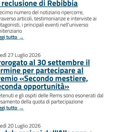
i reclusione di Rebibbia
decimo numero del notiziario ripercorre,
raverso articoli, testimonianze e interviste ai
tagonisti, i principali eventi nell'universo
itenziario
ggi tutto →
nedì 27 Luglio 2026
rorogato al 30 settembre il
ermine per partecipare al
remio «Secondo mestiere,
econda opportunità»
etenuti e gli ospiti delle Rems sono esonerati dal
rsamento della quota di partecipazione
ggi tutto →
nedì 20 Luglio 2026