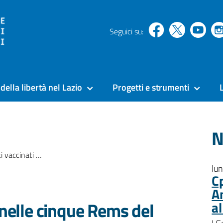
Seguici su:
della libertà nel Lazio
Progetti e strumenti
N
le cinque Rems del Lazio
lu
C
A
 nelle cinque Rems del
a