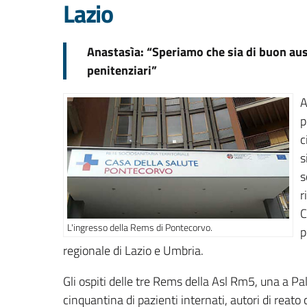
Lazio
Anastasìa: “Speriamo che sia di buon ausp
penitenziari”
A
p
c
s
s
r
C
L'ingresso della Rems di Pontecorvo.
p
regionale di Lazio e Umbria.
Gli ospiti delle tre Rems della Asl Rm5, una a 
cinquantina di pazienti internati, autori di rea