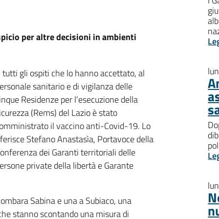
I G
giu
al
na
icio per altre decisioni in ambienti
Le
lu
 tutti gli ospiti che lo hanno accettato, al
A
ersonale sanitario e di vigilanza delle
a
inque Residenze per l’esecuzione della
s
icurezza (Rems) del Lazio è stato
Dop
omministrato il vaccino anti-Covid-19. Lo
dib
iferisce Stefano Anastasìa, Portavoce della
pol
onferenza dei Garanti territoriali delle
Le
ersone private della libertà e Garante
lu
N
Palombara Sabina e una a Subiaco, una
n
to che stanno scontando una misura di