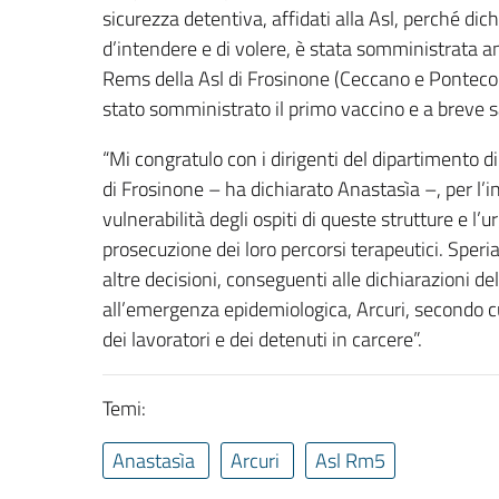
sicurezza detentiva, affidati alla Asl, perché dic
d’intendere e di volere, è stata somministrata an
Rems della Asl di Frosinone (Ceccano e Pontecor
stato somministrato il primo vaccino e a breve 
“Mi congratulo con i dirigenti del dipartimento d
di Frosinone – ha dichiarato Anastasìa –, per l’i
vulnerabilità degli ospiti di queste strutture e l
prosecuzione dei loro percorsi terapeutici. Sper
altre decisioni, conseguenti alle dichiarazioni de
all’emergenza epidemiologica, Arcuri, secondo cui
dei lavoratori e dei detenuti in carcere”.
Temi:
Anastasìa
Arcuri
Asl Rm5