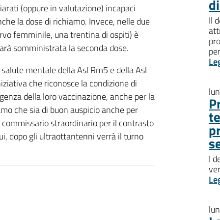
d
hiarati (oppure in valutazione) incapaci
Il 
che la dose di richiamo. Invece, nelle due
att
vo femminile, una trentina di ospiti) è
pro
sarà somministrata la seconda dose.
pen
Le
i salute mentale della Asl Rm5 e della Asl
niziativa che riconosce la condizione di
lu
’urgenza della loro vaccinazione, anche per la
P
iamo che sia di buon auspicio anche per
t
l commissario straordinario per il contrasto
p
, dopo gli ultraottantenni verrà il turno
s
I d
ve
Le
lu