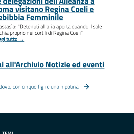
 delegazioni dell'Alleanza a
oma visitano Regina Coeli e
ebibbia Femminile
stasìa: "Detenuti all'aria aperta quando il sole
chia proprio nei cortili di Regina Coeli"
ggi tutto →
i all'Archivio Notizie ed eventi
dovo, con cinque figli e una nipotina
TEMI