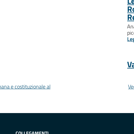
Le
R
R
Ana
pic
Le
Va
mana e costituzionale al
Ve
COLLEGAMENTI