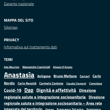
Garante nazionale
MAPPA DEL SITO
Sitemap
PRIVACY
Informativa sul trattamento dati
TEMI
Alessandro Capriccioli
Alessio D'Amato
Ada Maurizio
Anastasìa
Bruno Mellano
Carlo
Antigone
Carceri
Nordio
Carlo Renoldi
Carmelo Cantone
Conscious
Claudia Clementi
Dap
Dignità e affettività
Covid-19
Direzione
regionale salute e integrazione sociosanitaria
Direzione
regionale salute e integrazione sociosanitaria – Area rete
integrata del territorio
Francesco
Francesca Tricarico
Donne