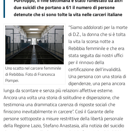
Purtroppo, il fine settimana è stato funestato da altri
due suicidi che portano a 61 il numero di persone
detenute che si sono tolte la vita nelle carceri italiane
“Siamo addolorati per la morte
di D.Z., la donna che si è tolta
la vita la scorsa notte a
Rebibbia femminile e che era
stata seguita dai nostri uffici
per il rinnovo della
Uno scatto nel carcere femminile
certificazione dell’invalidità.
di Rebibbia. Foto di Francesca
Una persona con una storia di
Pompei.
dipendenze, una pena ancora
lunga da scontare e senza più relazioni affettive esterne.
Ancora una volta una storia di solitudine e disperazione, che
testimonia una drammatica carenza di risposte sociali che
finiscono inevitabilmente in carcere”. Così il Garante delle
persone sottoposte a misure restrittive della libertà personale
della Regione Lazio, Stefano Anastasia, alla notizia del suicidio