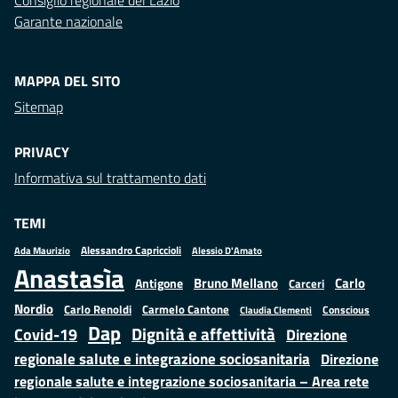
Consiglio regionale del Lazio
Garante nazionale
MAPPA DEL SITO
Sitemap
PRIVACY
Informativa sul trattamento dati
TEMI
Alessandro Capriccioli
Alessio D'Amato
Ada Maurizio
Anastasìa
Bruno Mellano
Carlo
Antigone
Carceri
Nordio
Carlo Renoldi
Carmelo Cantone
Conscious
Claudia Clementi
Dap
Dignità e affettività
Covid-19
Direzione
regionale salute e integrazione sociosanitaria
Direzione
regionale salute e integrazione sociosanitaria – Area rete