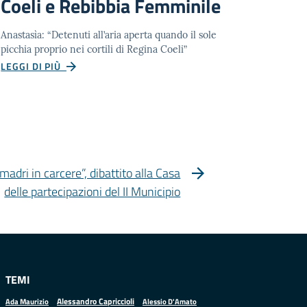
Coeli e Rebibbia Femminile
Anastasìa: “Detenuti all’aria aperta quando il sole
picchia proprio nei cortili di Regina Coeli”
LEGGI DI PIÙ
dri in carcere”, dibattito alla Casa
delle partecipazioni del II Municipio
TEMI
Alessandro Capriccioli
Alessio D'Amato
Ada Maurizio