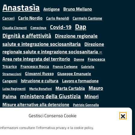
Anastasìa
Bruno Mellano
Antigone
Carlo Nordio
Carlo Renoldi
Carmelo Cantone
Carceri
Dap
Covid-19
Conscious
Claudia Clementi
Dignità e affettività
Direzione regionale
salute e integrazione sociosanitaria
Direzione
regionale salute e integrazione sociosanitaria –
Area rete integrata del territorio
Francesca
Donne
Francesco Rocca
Tricarico
Franco Corleone
Gabriella
Giovanni Russo
Giuseppe Emanuele
Stramaccioni
Istruzione e cultura
Lavoro e formazione
Cangemi
Mauro
Marta Cartabia
Luisa Regimenti
Marta Bonafoni
ministero della Giustizia
Palma
Minori
Misure alternative alla detenzione
Patrizio Gonnella
Salute
Prap
Rebibbia
Regione Lazio
Roberto Monteforte
Gestisci Consenso Cookie
Samuele Ciambriello
Sergio
Sarah Grieco
Situazione in numeri
informazioni consultare l’informativa privacy e la cookie policy.
Mattarella
Stefano