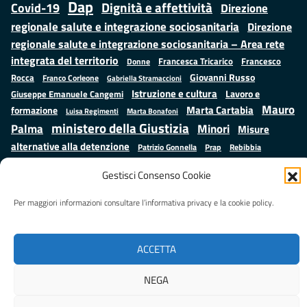
Dap
Dignità e affettività
Covid-19
Direzione
regionale salute e integrazione sociosanitaria
Direzione
regionale salute e integrazione sociosanitaria – Area rete
integrata del territorio
Francesco
Francesca Tricarico
Donne
Giovanni Russo
Rocca
Franco Corleone
Gabriella Stramaccioni
Istruzione e cultura
Lavoro e
Giuseppe Emanuele Cangemi
Mauro
Marta Cartabia
formazione
Luisa Regimenti
Marta Bonafoni
ministero della Giustizia
Palma
Minori
Misure
alternative alla detenzione
Prap
Patrizio Gonnella
Rebibbia
Salute
Samuele Ciambriello
Regione Lazio
Roberto Monteforte
Gestisci Consenso Cookie
Situazione in numeri
Sergio Mattarella
Sarah Grieco
Valentina Calderone
Per maggiori informazioni consultare l’informativa privacy e la cookie policy.
Stefano Anastasìa
ACCETTA
Realizzato da
LAZIOcrea
NEGA