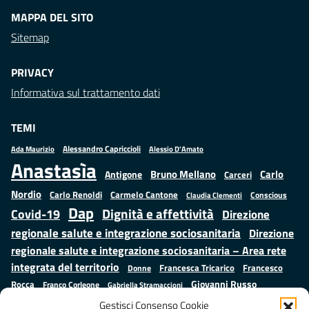
MAPPA DEL SITO
Sitemap
PRIVACY
Informativa sul trattamento dati
TEMI
Alessandro Capriccioli
Alessio D'Amato
Ada Maurizio
Anastasìa
Bruno Mellano
Carlo
Antigone
Carceri
Nordio
Carlo Renoldi
Carmelo Cantone
Conscious
Claudia Clementi
Dap
Dignità e affettività
Covid-19
Direzione
regionale salute e integrazione sociosanitaria
Direzione
regionale salute e integrazione sociosanitaria – Area rete
integrata del territorio
Francesco
Francesca Tricarico
Donne
Giovanni Russo
Rocca
Franco Corleone
Gabriella Stramaccioni
Istruzione e cultura
Lavoro e
Giuseppe Emanuele Cangemi
Gestisci Consenso Cookie