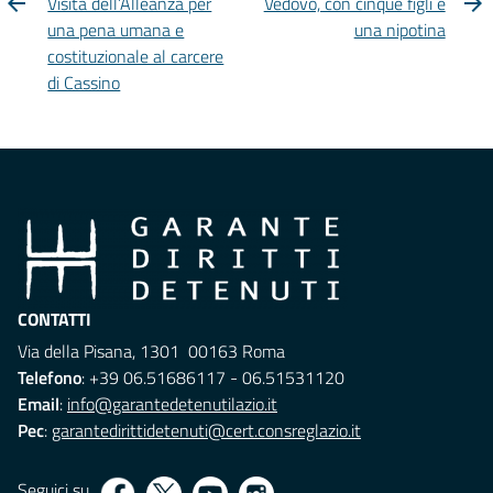
Visita dell’Alleanza per
Vedovo, con cinque figli e
una pena umana e
una nipotina
costituzionale al carcere
di Cassino
CONTATTI
Via della Pisana, 1301 00163 Roma
Telefono
: +39 06.51686117 - 06.51531120
Email
:
info@garantedetenutilazio.it
Pec
:
garantedirittidetenuti@cert.consreglazio.it
Seguici su