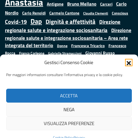
Anastasìa
Bruno Mellano
Carlo
Antigone
Carceri
Nordio
Carlo Renoldi
Carmelo Cantone
Conscious
Claudia Clementi
Dap
Dignità e affettività
Covid-19
Direzione
regionale salute e integrazione sociosanitaria
Direzione
regionale salute e integrazione sociosanitaria – Area rete
integrata del territorio
Francesco
Francesca Tricarico
Donne
Giovanni Russo
Rocca
Franco Corleone
Gabriella Stramaccioni
Istruzione e cultura
Lavoro e
Giuseppe Emanuele Cangemi
Gestisci Consenso Cookie
Mauro
Marta Cartabia
formazione
Luisa Regimenti
Marta Bonafoni
ministero della Giustizia
Per maggiori informazioni consultare l’informativa privacy e la cookie policy.
Palma
Minori
Misure
alternative alla detenzione
Prap
Patrizio Gonnella
Rebibbia
Salute
Samuele Ciambriello
Regione Lazio
Roberto Monteforte
ACCETTA
Situazione in numeri
Sergio Mattarella
Sarah Grieco
Valentina Calderone
NEGA
Stefano Anastasìa
VISUALIZZA PREFERENZE
Realizzato da
LAZIOcrea
Cookie Policy
Privacy