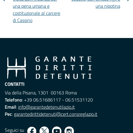
una pena umana e
una nipotina
costituzionale al carcere
di Cassino
CONTATTI
Via della Pisana, 1301 00163 Roma
Telefono
: +39 06.51686117 - 06.51531120
Email
:
info@garantedetenutilazio.it
Pec
:
garantedirittidetenuti@cert.consreglazio.it
Seguici su