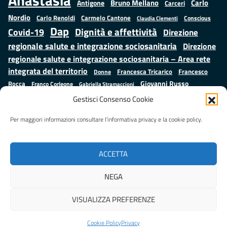
Anastasìa
Bruno Mellano
Carlo
Antigone
Carceri
Nordio
Carlo Renoldi
Carmelo Cantone
Conscious
Claudia Clementi
Dap
Dignità e affettività
Covid-19
Direzione
regionale salute e integrazione sociosanitaria
Direzione
regionale salute e integrazione sociosanitaria – Area rete
integrata del territorio
Francesco
Francesca Tricarico
Donne
Giovanni Russo
Rocca
Franco Corleone
Gabriella Stramaccioni
Istruzione e cultura
Lavoro e
Giuseppe Emanuele Cangemi
Gestisci Consenso Cookie
Mauro
Marta Cartabia
formazione
Luisa Regimenti
Marta Bonafoni
ministero della Giustizia
Per maggiori informazioni consultare l’informativa privacy e la cookie policy.
Palma
Minori
Misure
alternative alla detenzione
Prap
Patrizio Gonnella
Rebibbia
Salute
Samuele Ciambriello
Regione Lazio
Roberto Monteforte
ACCETTA
Situazione in numeri
Sergio Mattarella
Sarah Grieco
Valentina Calderone
NEGA
Stefano Anastasìa
VISUALIZZA PREFERENZE
Realizzato da
LAZIOcrea
Cookie Policy
Privacy