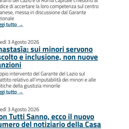
aranti del Lazio e di Roma Capitale chiedono al
dice di accertare la loro competenza sul centro
banese, messa in discussione dal Garante
zionale
ggi tutto →
nedì 3 Agosto 2026
nastasìa: sui minori servono
scolto e inclusione, non nuove
anzioni
pio intervento del Garante del Lazio sul
attito relativo all’imputabilità dei minori e alle
itiche della giustizia minorile
ggi tutto →
nedì 3 Agosto 2026
on Tutti Sanno, ecco il nuovo
umero del notiziario della Casa