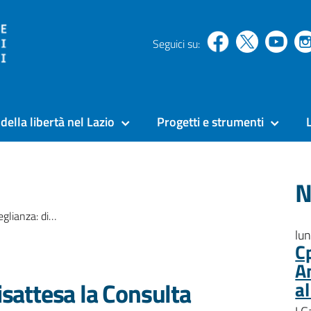
Seguici su:
della libertà nel Lazio
Progetti e strumenti
N
 Consulta sui colloqui intimi
lu
C
A
disattesa la Consulta
a