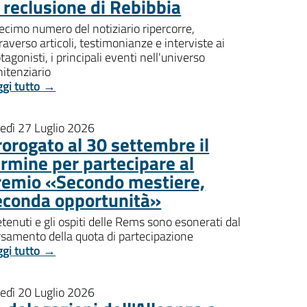
i reclusione di Rebibbia
decimo numero del notiziario ripercorre,
raverso articoli, testimonianze e interviste ai
tagonisti, i principali eventi nell'universo
itenziario
ggi tutto →
nedì 27 Luglio 2026
rorogato al 30 settembre il
ermine per partecipare al
remio «Secondo mestiere,
econda opportunità»
etenuti e gli ospiti delle Rems sono esonerati dal
rsamento della quota di partecipazione
ggi tutto →
nedì 20 Luglio 2026