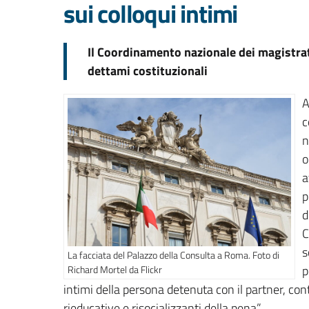
sui colloqui intimi
Il Coordinamento nazionale dei magistrati
dettami costituzionali
A
c
n
o
a
p
d
C
s
La facciata del Palazzo della Consulta a Roma. Foto di
p
Richard Mortel da Flickr
intimi della persona detenuta con il partner, cont
rieducative e risocializzanti della pena”.