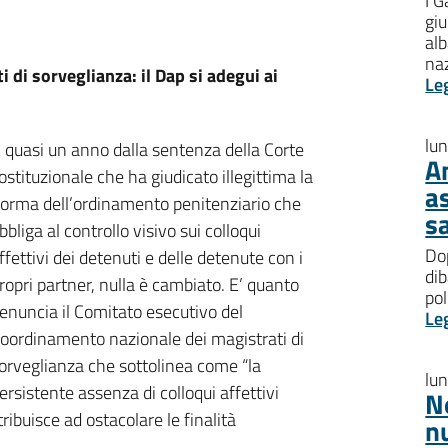
I G
giu
al
na
 di sorveglianza: il Dap si adegui ai
Le
lu
 quasi un anno dalla sentenza della Corte
A
ostituzionale che ha giudicato illegittima la
a
orma dell’ordinamento penitenziario che
s
bbliga al controllo visivo sui colloqui
Dop
ffettivi dei detenuti e delle detenute con i
dib
ropri partner, nulla è cambiato. E’ quanto
pol
enuncia il Comitato esecutivo del
Le
oordinamento nazionale dei magistrati di
orveglianza che sottolinea come “la
lu
ersistente assenza di colloqui affettivi
N
ribuisce ad ostacolare le finalità
n