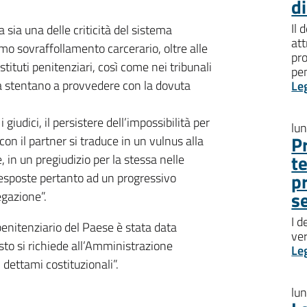
d
Il 
 sia una delle criticità del sistema
att
mo sovraffollamento carcerario, oltre alle
pro
istituti penitenziari, così come nei tribunali
pen
za stentano a provvedere con la dovuta
Le
iudici, il persistere dell’impossibilità per
lu
P
on il partner si traduce in un vulnus alla
t
 in un pregiudizio per la stessa nelle
p
à, esposte pertanto ad un progressivo
s
egazione”.
I d
 penitenziario del Paese è stata data
ve
sto si richiede all’Amministrazione
Le
dettami costituzionali”.
lu