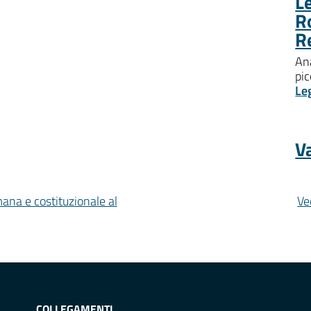
Le
R
R
Ana
pic
Le
Va
mana e costituzionale al
Ve
COLLEGAMENTI