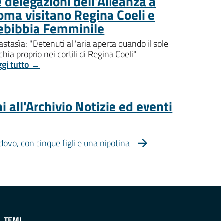
 delegazioni dell'Alleanza a
oma visitano Regina Coeli e
ebibbia Femminile
stasìa: "Detenuti all'aria aperta quando il sole
chia proprio nei cortili di Regina Coeli"
ggi tutto →
i all'Archivio Notizie ed eventi
dovo, con cinque figli e una nipotina
TEMI