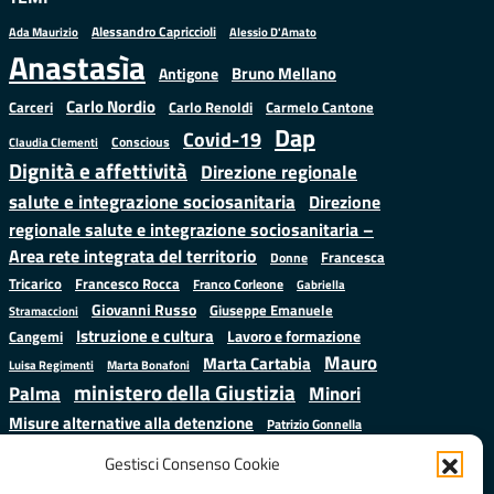
Alessandro Capriccioli
Alessio D'Amato
Ada Maurizio
Anastasìa
Bruno Mellano
Antigone
Carlo Nordio
Carlo Renoldi
Carmelo Cantone
Carceri
Dap
Covid-19
Conscious
Claudia Clementi
Dignità e affettività
Direzione regionale
salute e integrazione sociosanitaria
Direzione
regionale salute e integrazione sociosanitaria –
Area rete integrata del territorio
Francesca
Donne
Francesco Rocca
Tricarico
Franco Corleone
Gabriella
Giovanni Russo
Giuseppe Emanuele
Stramaccioni
Istruzione e cultura
Lavoro e formazione
Cangemi
Mauro
Marta Cartabia
Luisa Regimenti
Marta Bonafoni
ministero della Giustizia
Palma
Minori
Misure alternative alla detenzione
Patrizio Gonnella
Salute
Prap
Rebibbia
Regione Lazio
Roberto Monteforte
Gestisci Consenso Cookie
Samuele Ciambriello
Sergio
Sarah Grieco