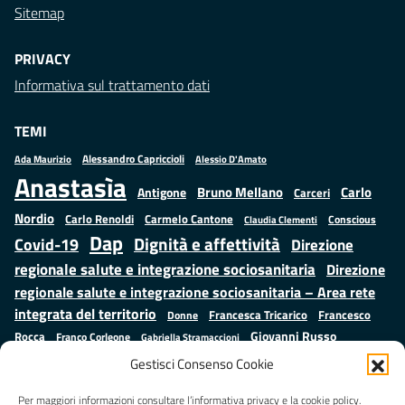
Sitemap
PRIVACY
Informativa sul trattamento dati
TEMI
Alessandro Capriccioli
Alessio D'Amato
Ada Maurizio
Anastasìa
Bruno Mellano
Carlo
Antigone
Carceri
Nordio
Carlo Renoldi
Carmelo Cantone
Conscious
Claudia Clementi
Dap
Dignità e affettività
Covid-19
Direzione
regionale salute e integrazione sociosanitaria
Direzione
regionale salute e integrazione sociosanitaria – Area rete
integrata del territorio
Francesco
Francesca Tricarico
Donne
Giovanni Russo
Rocca
Franco Corleone
Gabriella Stramaccioni
Istruzione e cultura
Lavoro e
Giuseppe Emanuele Cangemi
Gestisci Consenso Cookie
Mauro
Marta Cartabia
formazione
Luisa Regimenti
Marta Bonafoni
ministero della Giustizia
Per maggiori informazioni consultare l’informativa privacy e la cookie policy.
Palma
Minori
Misure