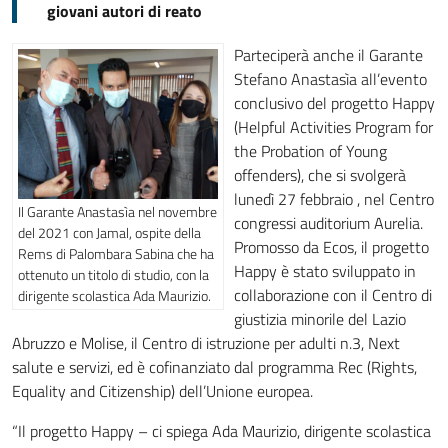
giovani autori di reato
Parteciperà anche il Garante
Stefano Anastasìa all’evento
conclusivo del progetto Happy
(Helpful Activities Program for
the Probation of Young
offenders), che si svolgerà
lunedì 27 febbraio , nel Centro
Il Garante Anastasìa nel novembre
congressi auditorium Aurelia.
del 2021 con Jamal, ospite della
Promosso da Ecos, il progetto
Rems di Palombara Sabina che ha
Happy è stato sviluppato in
ottenuto un titolo di studio, con la
collaborazione con il Centro di
dirigente scolastica Ada Maurizio.
giustizia minorile del Lazio
Abruzzo e Molise, il Centro di istruzione per adulti n.3, Next
salute e servizi, ed è cofinanziato dal programma Rec (Rights,
Equality and Citizenship) dell’Unione europea.
“Il progetto Happy – ci spiega Ada Maurizio, dirigente scolastica