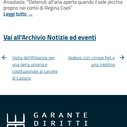
Anastasìa: "Detenuti all'aria aperta quando il sole picchia
proprio nei cortili di Regina Coeli"
Leggi tutto →
Vai all'Archivio Notizie ed eventi
Visita dell’Alleanza per
Vedovo, con cinque figli e
una pena umana e
una nipotina
costituzionale al carcere
di Cassino