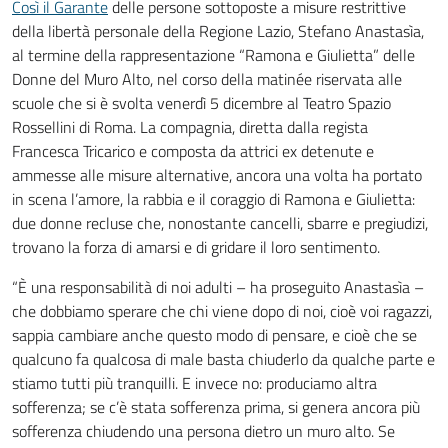
Così il Garante
delle persone sottoposte a misure restrittive
della libertà personale della Regione Lazio, Stefano Anastasìa,
al termine della rappresentazione “Ramona e Giulietta” delle
Donne del Muro Alto, nel corso della matinée riservata alle
scuole che si è svolta venerdì 5 dicembre al Teatro Spazio
Rossellini di Roma. La compagnia, diretta dalla regista
Francesca Tricarico e composta da attrici ex detenute e
ammesse alle misure alternative, ancora una volta ha portato
in scena l’amore, la rabbia e il coraggio di Ramona e Giulietta:
due donne recluse che, nonostante cancelli, sbarre e pregiudizi,
trovano la forza di amarsi e di gridare il loro sentimento.
“È una responsabilità di noi adulti – ha proseguito Anastasìa –
che dobbiamo sperare che chi viene dopo di noi, cioè voi ragazzi,
sappia cambiare anche questo modo di pensare, e cioè che se
qualcuno fa qualcosa di male basta chiuderlo da qualche parte e
stiamo tutti più tranquilli. E invece no: produciamo altra
sofferenza; se c’è stata sofferenza prima, si genera ancora più
sofferenza chiudendo una persona dietro un muro alto. Se