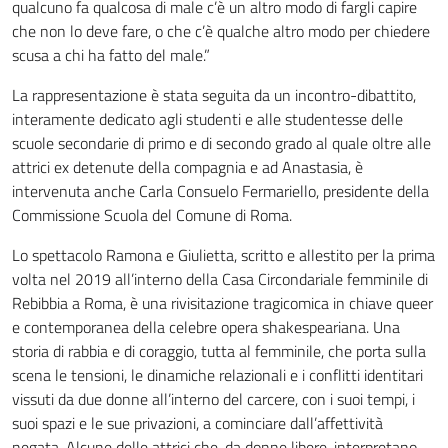
qualcuno fa qualcosa di male c’è un altro modo di fargli capire
che non lo deve fare, o che c’è qualche altro modo per chiedere
scusa a chi ha fatto del male.”
La rappresentazione è stata seguita da un incontro-dibattito,
interamente dedicato agli studenti e alle studentesse delle
scuole secondarie di primo e di secondo grado al quale oltre alle
attrici ex detenute della compagnia e ad Anastasia, è
intervenuta anche Carla Consuelo Fermariello, presidente della
Commissione Scuola del Comune di Roma.
Lo spettacolo Ramona e Giulietta, scritto e allestito per la prima
volta nel 2019 all’interno della Casa Circondariale femminile di
Rebibbia a Roma, è una rivisitazione tragicomica in chiave queer
e contemporanea della celebre opera shakespeariana. Una
storia di rabbia e di coraggio, tutta al femminile, che porta sulla
scena le tensioni, le dinamiche relazionali e i conflitti identitari
vissuti da due donne all’interno del carcere, con i suoi tempi, i
suoi spazi e le sue privazioni, a cominciare dall’affettività
negata. Alcune delle attrici che, da donne libere, interpretano