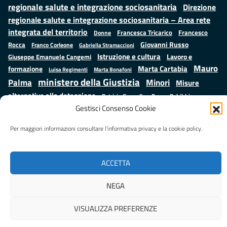
regionale salute e integrazione sociosanitaria
Direzione
regionale salute e integrazione sociosanitaria – Area rete
integrata del territorio
Francesco
Francesca Tricarico
Donne
Giovanni Russo
Rocca
Franco Corleone
Gabriella Stramaccioni
Istruzione e cultura
Lavoro e
Giuseppe Emanuele Cangemi
Mauro
Marta Cartabia
formazione
Luisa Regimenti
Marta Bonafoni
ministero della Giustizia
Palma
Minori
Misure
alternative alla detenzione
Prap
Patrizio Gonnella
Rebibbia
Salute
Samuele Ciambriello
Gestisci Consenso Cookie
Regione Lazio
Roberto Monteforte
Situazione in numeri
Sergio Mattarella
Sarah Grieco
Per maggiori informazioni consultare l’informativa privacy e la cookie policy.
Valentina Calderone
Stefano Anastasìa
ACCETTA
Realizzato da
LAZIOcrea
NEGA
VISUALIZZA PREFERENZE