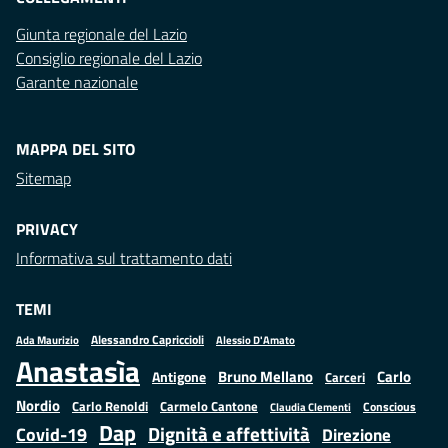
Giunta regionale del Lazio
Consiglio regionale del Lazio
Garante nazionale
MAPPA DEL SITO
Sitemap
PRIVACY
Informativa sul trattamento dati
TEMI
Alessandro Capriccioli
Alessio D'Amato
Ada Maurizio
Anastasìa
Bruno Mellano
Carlo
Antigone
Carceri
Nordio
Carlo Renoldi
Carmelo Cantone
Conscious
Claudia Clementi
Dap
Dignità e affettività
Covid-19
Direzione