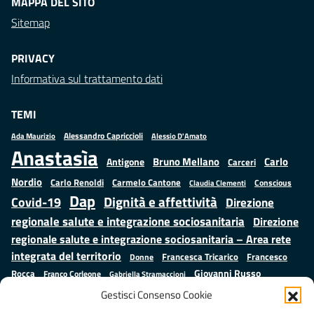
MAPPA DEL SITO
Sitemap
PRIVACY
Informativa sul trattamento dati
TEMI
Alessandro Capriccioli
Alessio D'Amato
Ada Maurizio
Anastasìa
Bruno Mellano
Carlo
Antigone
Carceri
Nordio
Carlo Renoldi
Carmelo Cantone
Conscious
Claudia Clementi
Dap
Dignità e affettività
Covid-19
Direzione
regionale salute e integrazione sociosanitaria
Direzione
regionale salute e integrazione sociosanitaria – Area rete
integrata del territorio
Francesco
Francesca Tricarico
Donne
Giovanni Russo
Rocca
Franco Corleone
Gabriella Stramaccioni
Istruzione e cultura
Lavoro e
Giuseppe Emanuele Cangemi
Gestisci Consenso Cookie
Mauro
Marta Cartabia
formazione
Luisa Regimenti
Marta Bonafoni