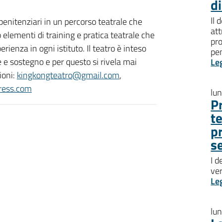
d
Il 
 penitenziari in un percorso teatrale che
att
elementi di training e pratica teatrale che
pro
rienza in ogni istituto. Il teatro è inteso
pen
 e sostegno e per questo si rivela mai
Le
ioni:
kingkongteatro@gmail.com
,
ress.com
lu
P
t
p
s
I d
ve
Le
lu