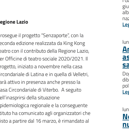
I G
giu
al
na
Regione Lazio
Le
rosegue il progetto “Senzaporte”, con la
lu
econda edizione realizzata da King Kong
A
eatro con il contributo della Regione Lazio,
a
er Officine di teatro sociale 2020/2021. Il
s
rogetto, iniziato a novembre nella casa
Dop
ircondariale di Latina e in quella di Velletri,
dib
arà attivo in presenza anche presso la
pol
asa Circondariale di Viterbo. A seguito
Le
ell’inasprirsi della situazione
pidemiologica regionale e la conseguente
lu
istituto ha comunicato agli organizzatori che
N
evisto a partire dal 16 marzo, è rimandato al
n