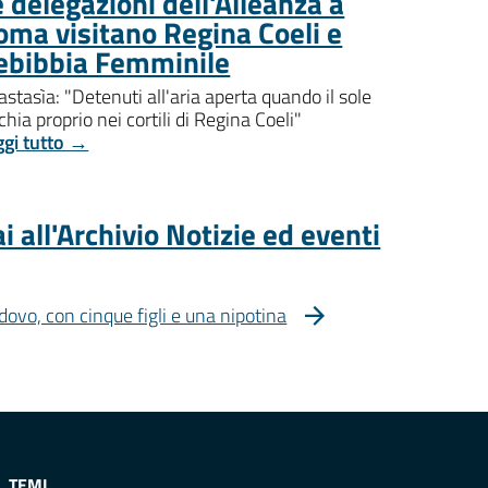
 delegazioni dell'Alleanza a
oma visitano Regina Coeli e
ebibbia Femminile
stasìa: "Detenuti all'aria aperta quando il sole
chia proprio nei cortili di Regina Coeli"
ggi tutto →
i all'Archivio Notizie ed eventi
dovo, con cinque figli e una nipotina
TEMI