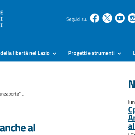
Seguici su:
della libertà nel Lazio
Progetti e strumenti
N
al Mammagialla di Viterbo
lu
C
A
 anche al
a