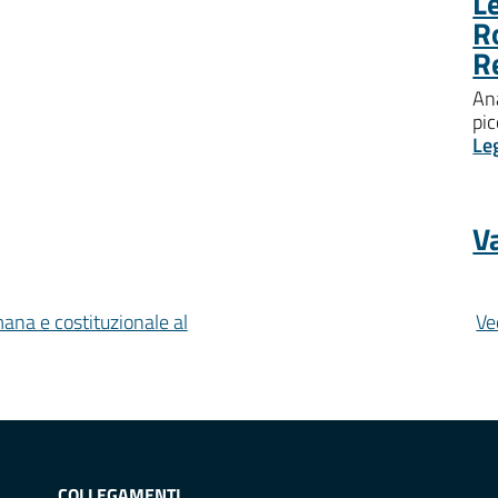
Le
R
R
Ana
pic
Le
Va
mana e costituzionale al
Ve
COLLEGAMENTI