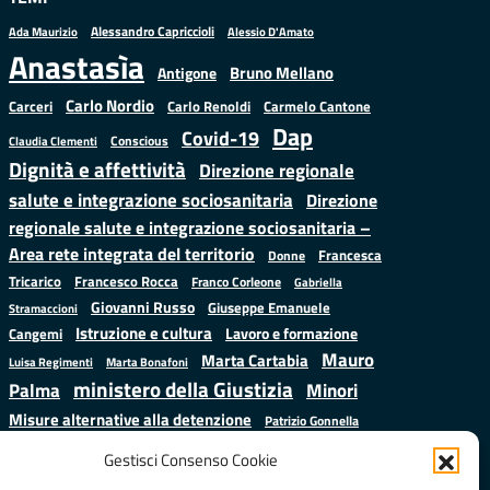
Alessandro Capriccioli
Alessio D'Amato
Ada Maurizio
Anastasìa
Bruno Mellano
Antigone
Carlo Nordio
Carlo Renoldi
Carmelo Cantone
Carceri
Dap
Covid-19
Conscious
Claudia Clementi
Dignità e affettività
Direzione regionale
salute e integrazione sociosanitaria
Direzione
regionale salute e integrazione sociosanitaria –
Area rete integrata del territorio
Francesca
Donne
Francesco Rocca
Tricarico
Franco Corleone
Gabriella
Giovanni Russo
Giuseppe Emanuele
Stramaccioni
Istruzione e cultura
Lavoro e formazione
Cangemi
Mauro
Marta Cartabia
Luisa Regimenti
Marta Bonafoni
ministero della Giustizia
Palma
Minori
Misure alternative alla detenzione
Patrizio Gonnella
Salute
Prap
Rebibbia
Regione Lazio
Roberto Monteforte
Gestisci Consenso Cookie
Samuele Ciambriello
Sergio
Sarah Grieco