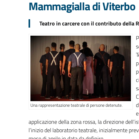
Mammagialla di Viterbo
Teatro in carcere con il contributo della 
P
s
T
p
p
c
s
C
d
Una rappresentazione teatrale di persone detenute.
e
applicazione della zona rossa, la direzione dell’
l’inizio del laboratorio teatrale, inizialmente pr
mese di aprile in data da definire.