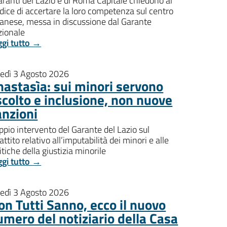
aranti del Lazio e di Roma Capitale chiedono al
dice di accertare la loro competenza sul centro
banese, messa in discussione dal Garante
zionale
ggi tutto →
nedì 3 Agosto 2026
nastasìa: sui minori servono
scolto e inclusione, non nuove
anzioni
pio intervento del Garante del Lazio sul
attito relativo all’imputabilità dei minori e alle
itiche della giustizia minorile
ggi tutto →
nedì 3 Agosto 2026
on Tutti Sanno, ecco il nuovo
umero del notiziario della Casa