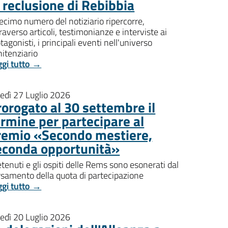
i reclusione di Rebibbia
decimo numero del notiziario ripercorre,
raverso articoli, testimonianze e interviste ai
tagonisti, i principali eventi nell'universo
itenziario
ggi tutto →
nedì 27 Luglio 2026
rorogato al 30 settembre il
ermine per partecipare al
remio «Secondo mestiere,
econda opportunità»
etenuti e gli ospiti delle Rems sono esonerati dal
rsamento della quota di partecipazione
ggi tutto →
nedì 20 Luglio 2026